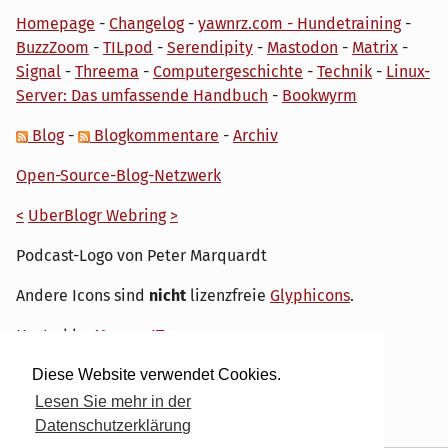
Homepage
-
Changelog
-
yawnrz.com - Hundetraining
-
BuzzZoom
-
TILpod
-
Serendipity
-
Mastodon
-
Matrix
-
Signal
-
Threema
-
Computergeschichte
-
Technik
-
Linux-
Server: Das umfassende Handbuch
-
Bookwyrm
Blog
-
Blogkommentare
-
Archiv
Open-Source-Blog-Netzwerk
<
UberBlogr Webring
>
Podcast-Logo von Peter Marquardt
Andere Icons sind
nicht
lizenzfreie
Glyphicons
.
Hosted by
My own IT.
Diese Website verwendet Cookies.
Lesen Sie mehr in der
Datenschutzerklärung