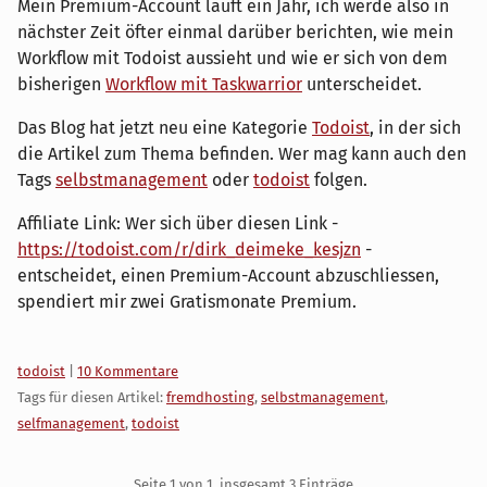
Mein Premium-Account läuft ein Jahr, ich werde also in
nächster Zeit öfter einmal darüber berichten, wie mein
Workflow mit Todoist aussieht und wie er sich von dem
bisherigen
Workflow mit Taskwarrior
unterscheidet.
Das Blog hat jetzt neu eine Kategorie
Todoist
, in der sich
die Artikel zum Thema befinden. Wer mag kann auch den
Tags
selbstmanagement
oder
todoist
folgen.
Affiliate Link: Wer sich über diesen Link -
https://todoist.com/r/dirk_deimeke_kesjzn
-
entscheidet, einen Premium-Account abzuschliessen,
spendiert mir zwei Gratismonate Premium.
Kategorien:
todoist
|
10 Kommentare
Tags für diesen Artikel:
fremdhosting
,
selbstmanagement
,
selfmanagement
,
todoist
Pagination
Seite 1 von 1, insgesamt 3 Einträge