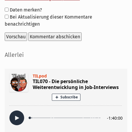
Formular-
Daten merken?
Optionen
Bei Aktualisierung dieser Kommentare
benachrichtigen
Seitenleiste
Allerlei