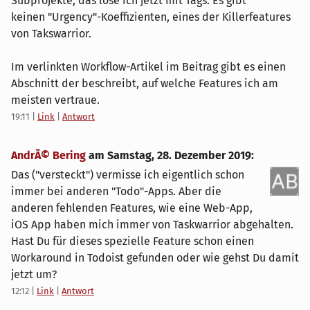
Subprojekte, das löse ich jetzt mit Tags. Es gibt
keinen "Urgency"-Koeffizienten, eines der Killerfeatures
von Takswarrior.
Im verlinkten Workflow-Artikel im Beitrag gibt es einen
Abschnitt der beschreibt, auf welche Features ich am
meisten vertraue.
19:11
|
Link
|
Antwort
AndrÃ© Bering
am
Samstag, 28. Dezember 2019
:
Das ("versteckt") vermisse ich eigentlich schon
immer bei anderen "Todo"-Apps. Aber die
anderen fehlenden Features, wie eine Web-App,
iOS App haben mich immer von Taskwarrior abgehalten.
Hast Du für dieses spezielle Feature schon einen
Workaround in Todoist gefunden oder wie gehst Du damit
jetzt um?
12:12
|
Link
|
Antwort