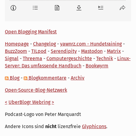
Open Blogging Manifest
Homepage
-
Changelog
-
yawnrz.com - Hundetraining
-
BuzzZoom
-
TILpod
-
Serendipity
-
Mastodon
-
Matrix
-
Signal
-
Threema
-
Computergeschichte
-
Technik
-
Linux-
Server: Das umfassende Handbuch
-
Bookwyrm
Blog
-
Blogkommentare
-
Archiv
Open-Source-Blog-Netzwerk
<
UberBlogr Webring
>
Podcast-Logo von Peter Marquardt
Andere Icons sind
nicht
lizenzfreie
Glyphicons
.