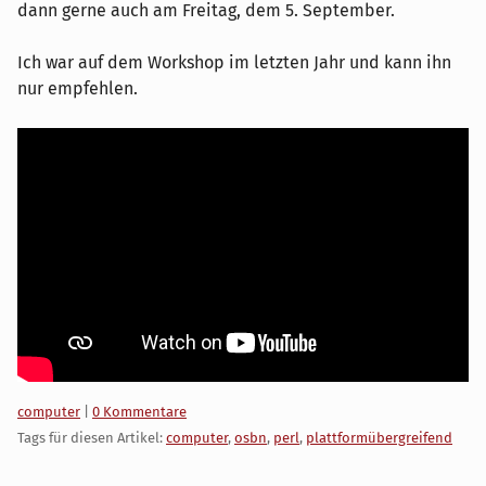
dann gerne auch am Freitag, dem 5. September.
Ich war auf dem Workshop im letzten Jahr und kann ihn
nur empfehlen.
Kategorien:
computer
|
0 Kommentare
Tags für diesen Artikel:
computer
,
osbn
,
perl
,
plattformübergreifend