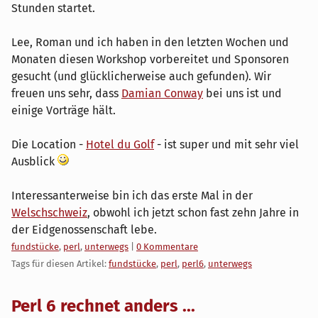
Stunden startet.
Lee, Roman und ich haben in den letzten Wochen und
Monaten diesen Workshop vorbereitet und Sponsoren
gesucht (und glücklicherweise auch gefunden). Wir
freuen uns sehr, dass
Damian Conway
bei uns ist und
einige Vorträge hält.
Die Location -
Hotel du Golf
- ist super und mit sehr viel
Ausblick
Interessanterweise bin ich das erste Mal in der
Welschschweiz
, obwohl ich jetzt schon fast zehn Jahre in
der Eidgenossenschaft lebe.
Kategorien:
fundstücke
,
perl
,
unterwegs
|
0 Kommentare
Tags für diesen Artikel:
fundstücke
,
perl
,
perl6
,
unterwegs
Perl 6 rechnet anders ...