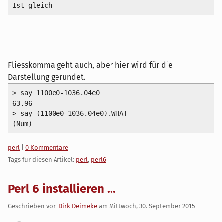
Ist gleich
Fliesskomma geht auch, aber hier wird für die
Darstellung gerundet.
> say 1100e0-1036.04e0

63.96

> say (1100e0-1036.04e0).WHAT

(Num)
Kategorien:
perl
|
0 Kommentare
Tags für diesen Artikel:
perl
,
perl6
Perl 6 installieren ...
Geschrieben von
Dirk Deimeke
am
Mittwoch, 30. September 2015