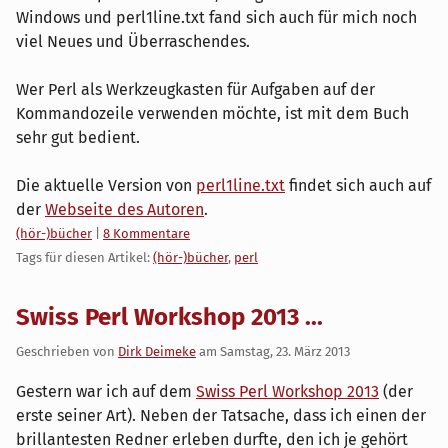
Windows und perl1line.txt fand sich auch für mich noch
viel Neues und Überraschendes.
Wer Perl als Werkzeugkasten für Aufgaben auf der
Kommandozeile verwenden möchte, ist mit dem Buch
sehr gut bedient.
Die aktuelle Version von
perl1line.txt
findet sich auch auf
der
Webseite des Autoren
.
Kategorien:
(hör-)bücher
|
8 Kommentare
Tags für diesen Artikel:
(hör-)bücher
,
perl
Swiss Perl Workshop 2013 ...
Geschrieben von
Dirk Deimeke
am
Samstag, 23. März 2013
Gestern war ich auf dem
Swiss Perl Workshop 2013
(der
erste seiner Art). Neben der Tatsache, dass ich einen der
brillantesten Redner erleben durfte, den ich je gehört