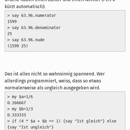
kürzt automatisch):
> say 63.96.numerator

1599

> say 63.96.denominator

25

> say 63.96.nude

(1599 25)
Das ist alles nicht so wahnsinnig spannend. Wer
allerdings programmiert, weiss, dass so etwas
normalerweise als ungleich ausgegeben wird.
> my $a=1/6

0.166667

> my $b=1/3

0.333333

> if (4 * $a + $b == 1) {say "Ist gleich"} else 
{say "Ist ungleich"}
