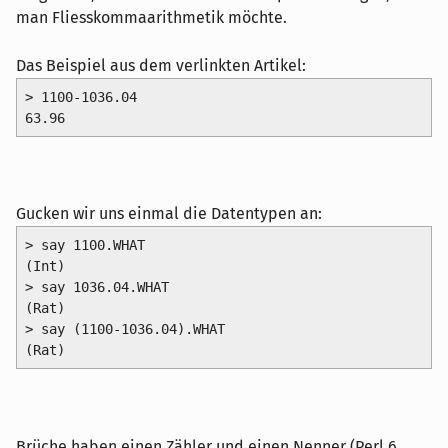
man Fliesskommaarithmetik möchte.
Das Beispiel aus dem verlinkten Artikel:
> 1100-1036.04

63.96
Gucken wir uns einmal die Datentypen an:
> say 1100.WHAT

(Int)

> say 1036.04.WHAT

(Rat)

> say (1100-1036.04).WHAT

(Rat)
Brüche haben einen Zähler und einen Nenner (Perl 6