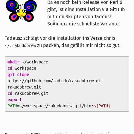
Da es noch kein Release von Perl 6
gibt, ist eine Installation via GitHub
mit den Skripten von Tadeusz
SoÅ›nierz die schnellste Variante.
Tadeusz schlägt vor die Installation ins Verzeichnis
zu packen, das gefällt mir nicht so gut.
~/.rakudobrew
mkdir
~
/
workspace
cd
workspace
git clone
https:
//
github.com
/
tadzik
/
rakudobrew.git
rakudobrew.git
cd
rakudobrew.git
export
PATH
=~
/
workspace
/
rakudobrew.git
/
bin:
${PATH}