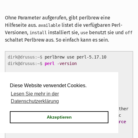
Ohne Parameter aufgerufen, gibt perlbrew eine
Hilfeseite aus.
listet die verfügbaren Perl-
available
Versionen,
installiert sie,
benutzt sie und
install
use
off
schaltet Perlbrew aus. So einfach kann es sein.
dirk@drusus:~$
perlbrew use perl-5.17.10
dirk@drusus:~$
perl
-version
This is
perl
5
, version
17
, subversion
10
(
v5.17.10
)
built
for
x86_64-linux
Diese Website verwendet Cookies.
Lesen Sie mehr in der
Copyright
1987
-
2013
, Larry Wall
Datenschutzerklärung
Perl may be copied only under the terms of either
the Artistic License or the GNU General Public
Akzeptieren
License,
which
may be found
in
the Perl
5
source
kit.