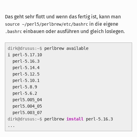
Das geht sehr flott und wenn das fertig ist, kann man
in die eigene
source ~/perl5/perlbrew/etc/bashrc
einbauen oder ausführen und gleich loslegen.
.bashrc
dirk@drusus:~$
perlbrew available
i perl-5.17.10
perl-5.16.3
perl-5.14.4
perl-5.12.5
perl-5.10.1
perl-5.8.9
perl-5.6.2
perl5.005_04
perl5.004_05
perl5.003_07
dirk@drusus:~$
perlbrew
install
perl-5.16.3
...