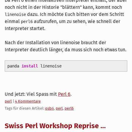
Da Perl 6 einen interaktiven Interpreter enthält, der aber
noch nicht in der Historie "blättern" kann, kommt noch
dazu. Ich möchte Euch bitten vor dem Schritt
linenoise
einmal
aufzurufen, um zu sehen, wie schnell der
perl6
Interpreter startet.
Nach der Installation von linenoise braucht der
Interpreter deutlich länger, da muss sich noch etwas tun.
panda
install
linenoise
Und jetzt: Viel Spass mit
Perl 6
.
Kategorien:
perl
|
4 Kommentare
Tags für diesen Artikel:
osbn
,
perl
,
perl6
Swiss Perl Workshop Reprise ...