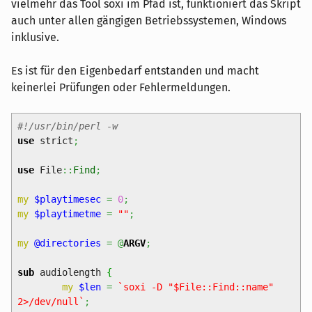
vielmehr das Tool soxi im Pfad ist, funktioniert das Skript
auch unter allen gängigen Betriebssystemen, Windows
inklusive.
Es ist für den Eigenbedarf entstanden und macht
keinerlei Prüfungen oder Fehlermeldungen.
#!/usr/bin/perl -w
use
strict
;
use
File
::
Find
;
my
$playtimesec
=
0
;
my
$playtimetme
=
""
;
my
@directories
=
@
ARGV
;
sub
audiolength
{
my
$len
=
`soxi -D "$File::Find::name"
2>/dev/null`
;