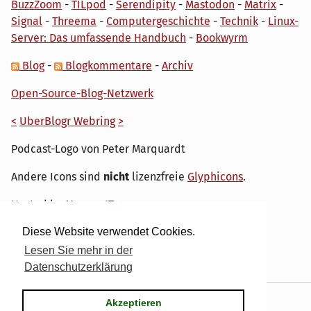
BuzzZoom
-
TILpod
-
Serendipity
-
Mastodon
-
Matrix
-
Signal
-
Threema
-
Computergeschichte
-
Technik
-
Linux-
Server: Das umfassende Handbuch
-
Bookwyrm
Blog
-
Blogkommentare
-
Archiv
Open-Source-Blog-Netzwerk
<
UberBlogr Webring
>
Podcast-Logo von Peter Marquardt
Andere Icons sind
nicht
lizenzfreie
Glyphicons
.
Hosted by
My own IT.
Diese Website verwendet Cookies.
Lesen Sie mehr in der
Datenschutzerklärung
Powered by
Serendipity
& the
dirk
theme.
Akzeptieren