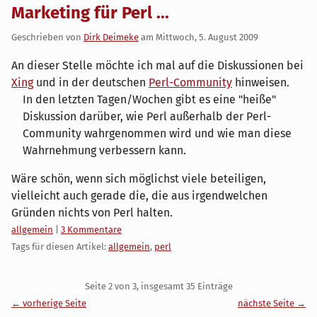
Marketing für Perl ...
Geschrieben von
Dirk Deimeke
am
Mittwoch, 5. August 2009
An dieser Stelle möchte ich mal auf die Diskussionen bei
Xing
und in der deutschen
Perl-Community
hinweisen.
In den letzten Tagen/Wochen gibt es eine "heiße"
Diskussion darüber, wie Perl außerhalb der Perl-
Community wahrgenommen wird und wie man diese
Wahrnehmung verbessern kann.
Wäre schön, wenn sich möglichst viele beteiligen,
vielleicht auch gerade die, die aus irgendwelchen
Gründen nichts von Perl halten.
Kategorien:
allgemein
|
3 Kommentare
Tags für diesen Artikel:
allgemein
,
perl
Pagination
Seite 2 von 3, insgesamt 35 Einträge
← vorherige Seite
nächste Seite →