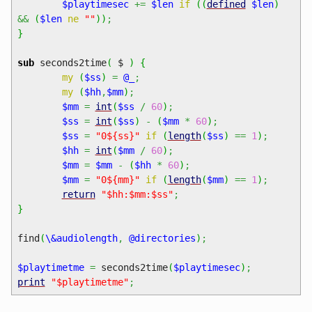
$playtimesec
+=
$len
if
(
(
defined
$len
)
&&
(
$len
ne
""
)
)
;
}
sub
seconds2time
(
$
)
{
my
(
$ss
)
=
@_
;
my
(
$hh
,
$mm
)
;
$mm
=
int
(
$ss
/
60
)
;
$ss
=
int
(
$ss
)
-
(
$mm
*
60
)
;
$ss
=
"0${ss}"
if
(
length
(
$ss
)
==
1
)
;
$hh
=
int
(
$mm
/
60
)
;
$mm
=
$mm
-
(
$hh
*
60
)
;
$mm
=
"0${mm}"
if
(
length
(
$mm
)
==
1
)
;
return
"$hh:$mm:$ss"
;
}
find
(
\&audiolength
,
@directories
)
;
$playtimetme
=
seconds2time
(
$playtimesec
)
;
print
"$playtimetme"
;