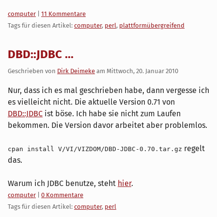
Kategorien:
computer
|
11 Kommentare
Tags für diesen Artikel:
computer
,
perl
,
plattformübergreifend
DBD::JDBC ...
Geschrieben von
Dirk Deimeke
am
Mittwoch, 20. Januar 2010
Nur, dass ich es mal geschrieben habe, dann vergesse ich
es vielleicht nicht. Die aktuelle Version 0.71 von
DBD::JDBC
ist böse. Ich habe sie nicht zum Laufen
bekommen. Die Version davor arbeitet aber problemlos.
regelt
cpan install V/VI/VIZDOM/DBD-JDBC-0.70.tar.gz
das.
Warum ich JDBC benutze, steht
hier
.
Kategorien:
computer
|
0 Kommentare
Tags für diesen Artikel:
computer
,
perl