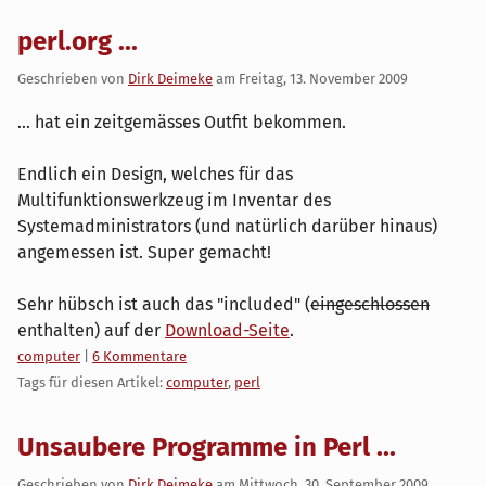
perl.org ...
Geschrieben von
Dirk Deimeke
am
Freitag, 13. November 2009
... hat ein zeitgemässes Outfit bekommen.
Endlich ein Design, welches für das
Multifunktionswerkzeug im Inventar des
Systemadministrators (und natürlich darüber hinaus)
angemessen ist. Super gemacht!
Sehr hübsch ist auch das "included" (
eingeschlossen
enthalten) auf der
Download-Seite
.
Kategorien:
computer
|
6 Kommentare
Tags für diesen Artikel:
computer
,
perl
Unsaubere Programme in Perl ...
Geschrieben von
Dirk Deimeke
am
Mittwoch, 30. September 2009