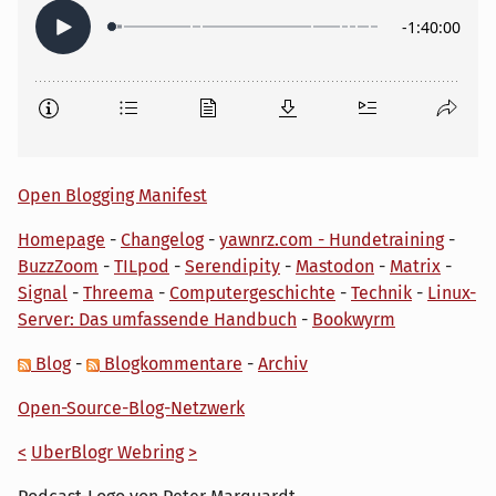
Open Blogging Manifest
Homepage
-
Changelog
-
yawnrz.com - Hundetraining
-
BuzzZoom
-
TILpod
-
Serendipity
-
Mastodon
-
Matrix
-
Signal
-
Threema
-
Computergeschichte
-
Technik
-
Linux-
Server: Das umfassende Handbuch
-
Bookwyrm
Blog
-
Blogkommentare
-
Archiv
Open-Source-Blog-Netzwerk
<
UberBlogr Webring
>