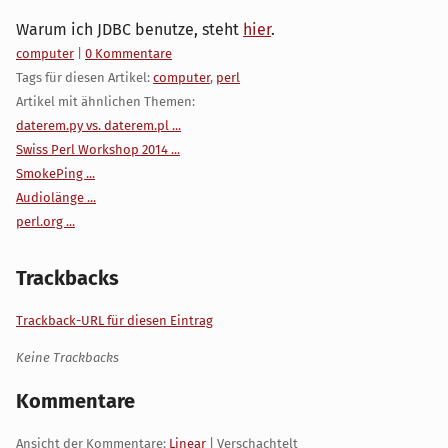
Warum ich JDBC benutze, steht
hier
.
Kategorien:
computer
|
0 Kommentare
Tags für diesen Artikel:
computer
,
perl
Artikel mit ähnlichen Themen:
daterem.py vs. daterem.pl ...
Swiss Perl Workshop 2014 ...
SmokePing ...
Audiolänge ...
perl.org ...
Trackbacks
Trackback-URL für diesen Eintrag
Keine Trackbacks
Kommentare
Ansicht der Kommentare:
Linear
| Verschachtelt