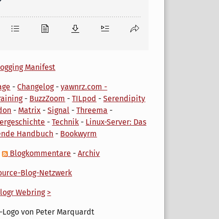
ogging Manifest
age
-
Changelog
-
yawnrz.com -
aining
-
BuzzZoom
-
TILpod
-
Serendipity
don
-
Matrix
-
Signal
-
Threema
-
ergeschichte
-
Technik
-
Linux-Server: Das
ende Handbuch
-
Bookwyrm
-
Blogkommentare
-
Archiv
urce-Blog-Netzwerk
logr Webring
>
-Logo von Peter Marquardt