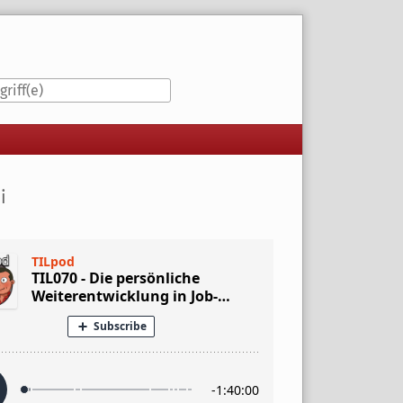
iste
i