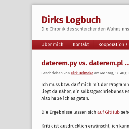
Skip
to
Dirks Logbuch
content
Die Chronik des schleichenden Wahnsinns 
Navigation
Über mich
Kontakt
Kooperation /
daterem.py vs. daterem.pl ..
Geschrieben von
Dirk Deimeke
am
Montag, 17. Augu
Ich muss bzw. darf mich mit der Program
liegt da näher, ein selbstgeschriebenes P
Also habe ich es getan.
Die Ergebnisse lassen sich
auf GitHub
seh
Kritik ist ausdrücklich erwünscht, ich kan