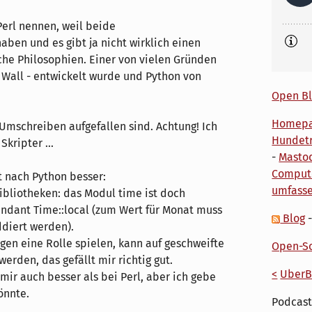
 Perl nennen, weil beide
ben und es gibt ja nicht wirklich einen
che Philosophien. Einer von vielen Gründen
y Wall - entwickelt wurde und Python von
Open Bl
Homep
Umschreiben aufgefallen sind. Achtung! Ich
Hundetr
kripter ...
-
Masto
Comput
 nach Python besser:
umfass
ibliotheken: das Modul time ist doch
endant Time::local (zum Wert für Monat muss
Blog
ddiert werden).
gen eine Rolle spielen, kann auf geschweifte
Open-So
rden, das gefällt mir richtig gut.
<
UberB
 mir auch besser als bei Perl, aber ich gebe
önnte.
Podcast