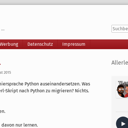
...
 Werbung
Datenschutz
Impressum
Seitenle
.
Allerle
st 2015
miersprache Python auseinandersetzen. Was
erl-Skript nach Python zu migrieren? Nichts.
en.
n davon nur lernen.