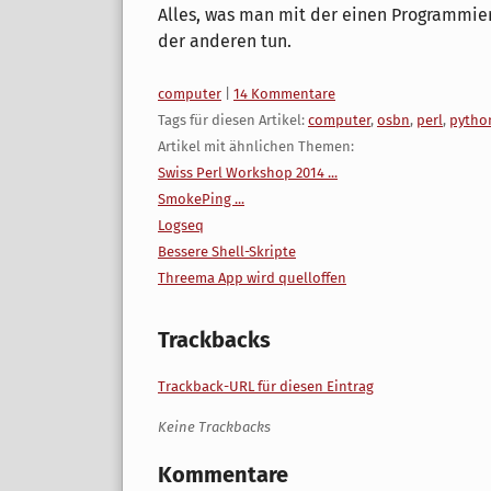
Alles, was man mit der einen Programmie
der anderen tun.
Kategorien:
computer
|
14 Kommentare
Tags für diesen Artikel:
computer
,
osbn
,
perl
,
pytho
Artikel mit ähnlichen Themen:
Swiss Perl Workshop 2014 ...
SmokePing ...
Logseq
Bessere Shell-Skripte
Threema App wird quelloffen
Trackbacks
Trackback-URL für diesen Eintrag
Keine Trackbacks
Kommentare