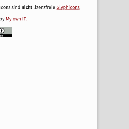
Icons sind
nicht
lizenzfreie
Glyphicons
.
 by
My own IT.