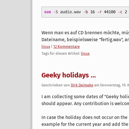
sox
-S
audio.wav
-b
16
-r
44100
-c
2
Wenn man es auf CD brennen möchte, müsst
Dateiname, beispielsweise "fertig.wav", 
Kategorien:
linux
|
12 Kommentare
Tags für diesen Artikel:
linux
Geeky holidays ...
Geschrieben von
Dirk Deimeke
am
Donnerstag, 19. 
I am collecting some dates of "Geeky holid
should appear. Any contribution is welco
In case the holiday does not occur on the
example for the current year and add the