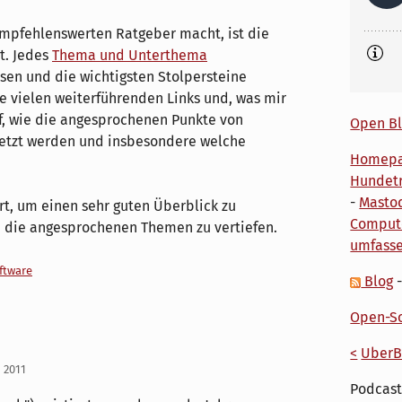
empfehlenswerten Ratgeber macht, ist die
st. Jedes
Thema und Unterthema
ssen und die wichtigsten Stolpersteine
ie vielen weiterführenden Links und, was mir
uf, wie die angesprochenen Punkte von
Open Bl
etzt werden und insbesondere welche
Homep
Hundetr
-
Masto
rt, um einen sehr guten Überblick zu
Comput
 die angesprochenen Themen zu vertiefen.
umfass
ftware
Blog
Open-So
<
UberB
 2011
Podcast