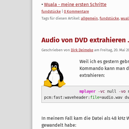
•
Wuala - meine ersten Schritte
Kategorien:
fundstücke
|
0 Kommentare
Tags für diesen Artikel:
allgemein
,
fundstücke
,
wual
Audio von DVD extrahieren .
Geschrieben von
Dirk Deimeke
am
Freitag, 20. Mai 2
Weil ich es gestern ge
Kommando kann man di
extrahieren:
mplayer
-vc
null
-vo
n
pcm:fast:waveheader:
file
=audio.wav d
In meinem Fall kam die Datei als 48 kHz 
gewandelt habe: