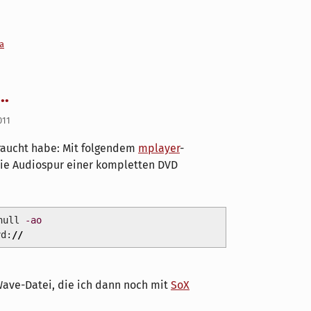
a
..
011
braucht habe: Mit folgendem
mplayer
-
e Audiospur einer kompletten DVD
ull
-ao
vd:
//
Wave-Datei, die ich dann noch mit
SoX