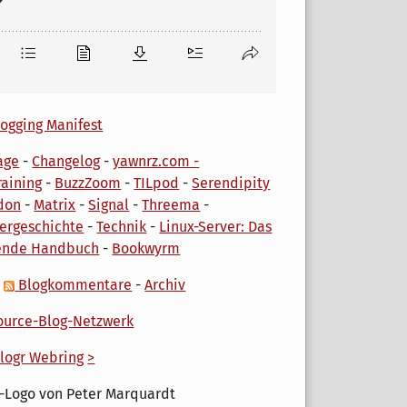
ogging Manifest
age
-
Changelog
-
yawnrz.com -
aining
-
BuzzZoom
-
TILpod
-
Serendipity
don
-
Matrix
-
Signal
-
Threema
-
ergeschichte
-
Technik
-
Linux-Server: Das
ende Handbuch
-
Bookwyrm
-
Blogkommentare
-
Archiv
urce-Blog-Netzwerk
logr Webring
>
-Logo von Peter Marquardt