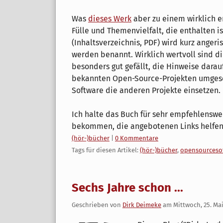
Was
dieses Werk
aber zu einem wirklich 
Fülle und Themenvielfalt, die enthalten i
(Inhaltsverzeichnis, PDF) wird kurz angeri
werden benannt. Wirklich wertvoll sind d
besonders gut gefällt, die Hinweise dara
bekannten Open-Source-Projekten umges
Software die anderen Projekte einsetzen.
Ich halte das Buch für sehr empfehlenswe
bekommen, die angebotenen Links helfen
Kategorien:
(hör-)bücher
|
0 Kommentare
Tags für diesen Artikel:
(hör-)bücher
,
opensourceso
Sechs Jahre schon ...
Geschrieben von
Dirk Deimeke
am
Mittwoch, 25. Mai