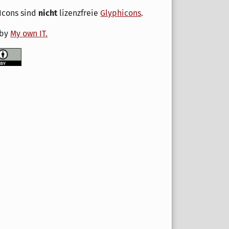
Icons sind
nicht
lizenzfreie
Glyphicons
.
 by
My own IT.