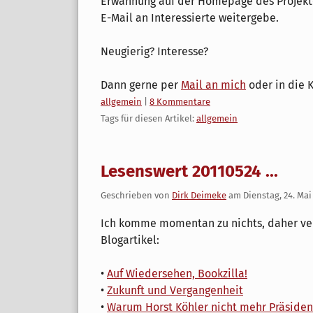
Erwähnung auf der Homepage des Projekte
E-Mail an Interessierte weitergebe.
Neugierig? Interesse?
Dann gerne per
Mail an mich
oder in die 
Kategorien:
allgemein
|
8 Kommentare
Tags für diesen Artikel:
allgemein
Lesenswert 20110524 ...
Geschrieben von
Dirk Deimeke
am
Dienstag, 24. Mai
Ich komme momentan zu nichts, daher ver
Blogartikel:
•
Auf Wiedersehen, Bookzilla!
•
Zukunft und Vergangenheit
•
Warum Horst Köhler nicht mehr Präsident