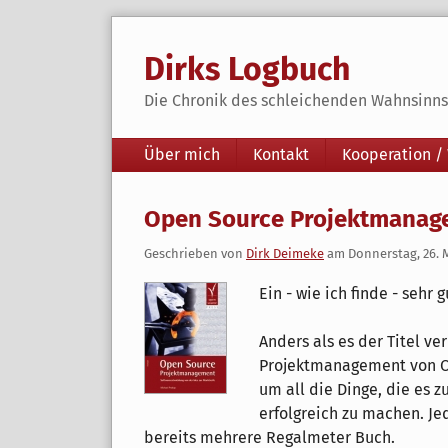
Skip
to
Dirks Logbuch
content
Die Chronik des schleichenden Wahnsinns 
Navigation
Über mich
Kontakt
Kooperation /
Open Source Projektmanage
Geschrieben von
Dirk Deimeke
am
Donnerstag, 26. 
Ein - wie ich finde - sehr
Anders als es der Titel v
Projektmanagement von O
um all die Dinge, die es 
erfolgreich zu machen. Je
bereits mehrere Regalmeter Buch.