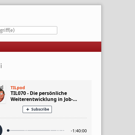
iste
i