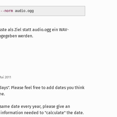
--norm
audio.ogg
e als Ziel statt audio.ogg ein WAV-
angegeben werden.
Mai 2011
ays". Please feel free to add dates you think
me.
 same date every year, please give an
 information needed to "calculate" the date.