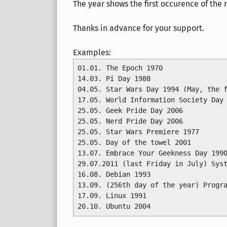
The year shows the first occurence of the
Thanks in advance for your support.
Examples:
01.01. The Epoch 1970

14.03. Pi Day 1988

04.05. Star Wars Day 1994 (May, the f
17.05. World Information Society Day 
25.05. Geek Pride Day 2006

25.05. Nerd Pride Day 2006

25.05. Star Wars Premiere 1977

25.05. Day of the towel 2001

13.07. Embrace Your Geekness Day 1990
29.07.2011 (last Friday in July) Syst
16.08. Debian 1993

13.09. (256th day of the year) Progra
17.09. Linux 1991

20.10. Ubuntu 2004