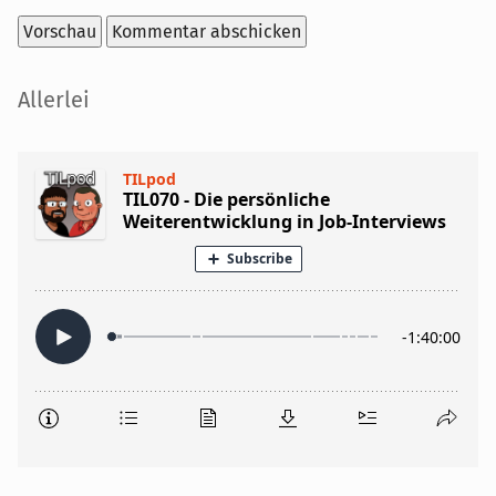
Seitenleiste
Allerlei