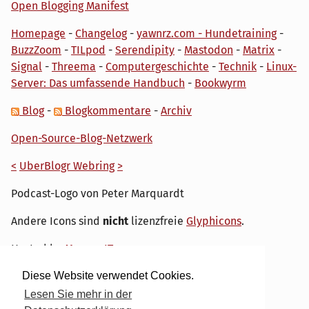
Open Blogging Manifest
Homepage
-
Changelog
-
yawnrz.com - Hundetraining
-
BuzzZoom
-
TILpod
-
Serendipity
-
Mastodon
-
Matrix
-
Signal
-
Threema
-
Computergeschichte
-
Technik
-
Linux-
Server: Das umfassende Handbuch
-
Bookwyrm
Blog
-
Blogkommentare
-
Archiv
Open-Source-Blog-Netzwerk
<
UberBlogr Webring
>
Podcast-Logo von Peter Marquardt
Andere Icons sind
nicht
lizenzfreie
Glyphicons
.
Hosted by
My own IT.
Diese Website verwendet Cookies.
Lesen Sie mehr in der