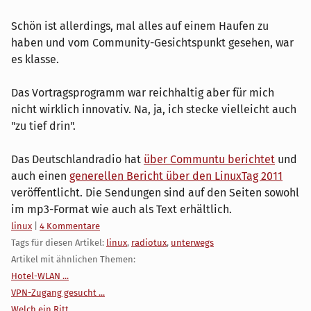
Schön ist allerdings, mal alles auf einem Haufen zu
haben und vom Community-Gesichtspunkt gesehen, war
es klasse.
Das Vortragsprogramm war reichhaltig aber für mich
nicht wirklich innovativ. Na, ja, ich stecke vielleicht auch
"zu tief drin".
Das Deutschlandradio hat
über Communtu berichtet
und
auch einen
generellen Bericht über den LinuxTag 2011
veröffentlicht. Die Sendungen sind auf den Seiten sowohl
im mp3-Format wie auch als Text erhältlich.
Kategorien:
linux
|
4 Kommentare
Tags für diesen Artikel:
linux
,
radiotux
,
unterwegs
Artikel mit ähnlichen Themen:
Hotel-WLAN ...
VPN-Zugang gesucht ...
Welch ein Ritt ...