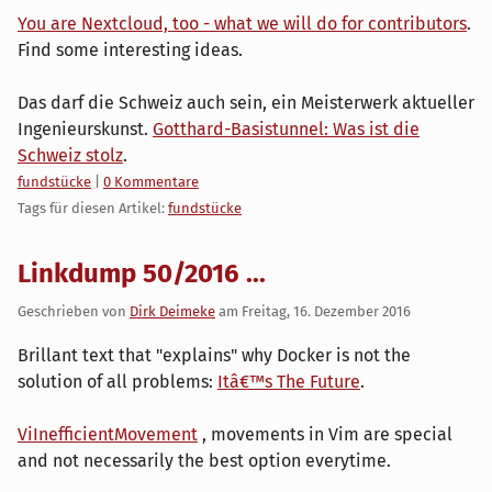
You are Nextcloud, too - what we will do for contributors
.
Find some interesting ideas.
Das darf die Schweiz auch sein, ein Meisterwerk aktueller
Ingenieurskunst.
Gotthard-Basistunnel: Was ist die
Schweiz stolz
.
Kategorien:
fundstücke
|
0 Kommentare
Tags für diesen Artikel:
fundstücke
Linkdump 50/2016 ...
Geschrieben von
Dirk Deimeke
am
Freitag, 16. Dezember 2016
Brillant text that "explains" why Docker is not the
solution of all problems:
Itâ€™s The Future
.
ViInefficientMovement
, movements in Vim are special
and not necessarily the best option everytime.