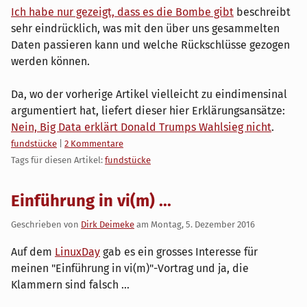
Ich habe nur gezeigt, dass es die Bombe gibt
beschreibt
sehr eindrücklich, was mit den über uns gesammelten
Daten passieren kann und welche Rückschlüsse gezogen
werden können.
Da, wo der vorherige Artikel vielleicht zu eindimensinal
argumentiert hat, liefert dieser hier Erklärungsansätze:
Nein, Big Data erklärt Donald Trumps Wahlsieg nicht
.
Kategorien:
fundstücke
|
2 Kommentare
Tags für diesen Artikel:
fundstücke
Einführung in vi(m) ...
Geschrieben von
Dirk Deimeke
am
Montag, 5. Dezember 2016
Auf dem
LinuxDay
gab es ein grosses Interesse für
meinen "Einführung in vi(m)"-Vortrag und ja, die
Klammern sind falsch ...