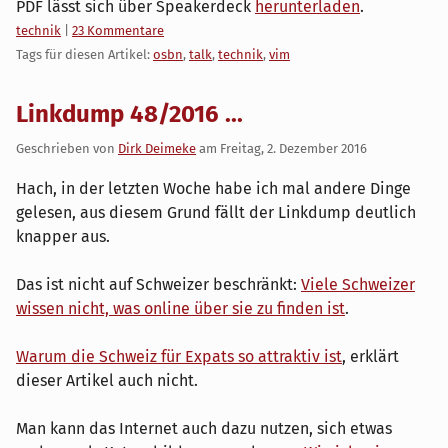
PDF lässt sich über Speakerdeck
herunterladen
.
Kategorien:
technik
|
23 Kommentare
Tags für diesen Artikel:
osbn
,
talk
,
technik
,
vim
Linkdump 48/2016 ...
Geschrieben von
Dirk Deimeke
am
Freitag, 2. Dezember 2016
Hach, in der letzten Woche habe ich mal andere Dinge
gelesen, aus diesem Grund fällt der Linkdump deutlich
knapper aus.
Das ist nicht auf Schweizer beschränkt:
Viele Schweizer
wissen nicht, was online über sie zu finden ist
.
Warum die Schweiz für Expats so attraktiv ist
, erklärt
dieser Artikel auch nicht.
Man kann das Internet auch dazu nutzen, sich etwas