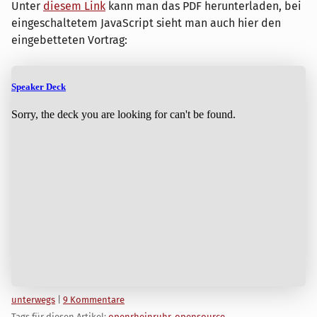
Unter
diesem Link
kann man das PDF herunterladen, bei
eingeschaltetem JavaScript sieht man auch hier den
eingebetteten Vortrag:
Kategorien:
unterwegs
|
9 Kommentare
Tags für diesen Artikel:
openrheinruhr
,
opensource
,