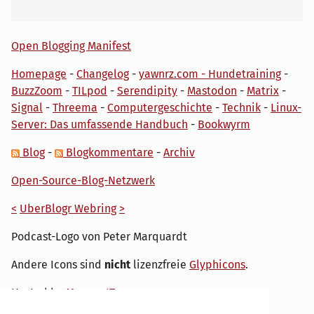
Open Blogging Manifest
Homepage
-
Changelog
-
yawnrz.com - Hundetraining
-
BuzzZoom
-
TILpod
-
Serendipity
-
Mastodon
-
Matrix
-
Signal
-
Threema
-
Computergeschichte
-
Technik
-
Linux-
Server: Das umfassende Handbuch
-
Bookwyrm
Blog
-
Blogkommentare
-
Archiv
Open-Source-Blog-Netzwerk
<
UberBlogr Webring
>
Podcast-Logo von Peter Marquardt
Andere Icons sind
nicht
lizenzfreie
Glyphicons
.
Hosted by
My own IT.