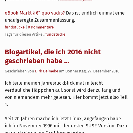
eBook-Markt â€“ quo vadis?
Das ist endlich einmal eine
unaufgeregte Zusammenfassung.
Kategorien:
fundstücke
|
0 Kommentare
Tags für diesen Artikel:
fundstücke
Blogartikel, die ich 2016 nicht
geschrieben habe ...
Geschrieben von
Dirk Deimeke
am
Donnerstag, 29. Dezember 2016
Ich teile meinen Jahresrückblick mal in leicht
verdauliche Häppchen auf, sonst wird der zu lang und
von niemandem mehr gelesen. Hier kommt jetzt also Teil
1.
Seit 20 Jahren mache ich jetzt Linux, angefangen habe
ich im November 1996 mit der ersten SUSE Version. Dazu
wäre ich gerne ein Fazit losgeworden.