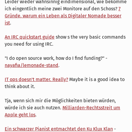
Leider wieder wahnsinnig eindimensional, wie bekomme
ich eingentlich meine zwei Monitore auf den Schoss?
7
Gründe, warum ein Leben als Digitaler Nomade besser
ist
.
An IRC quickstart guide
show s the very basic commands
you need for using IRC.
"I do open source work, how do I find funding?" -
nayafia/lemonade-stand
.
IT ops doesn't matter. Really?
Maybe it is a good idea to
think about it.
Tja, wenn sich mir die Möglichkeiten bieten würden,
würde ich sie auch nutzen.
Milliarden-Rechtsstreit um
Apple geht los
.
Ein schwarzer Pianist entmachtet den Ku Klux Klan
-