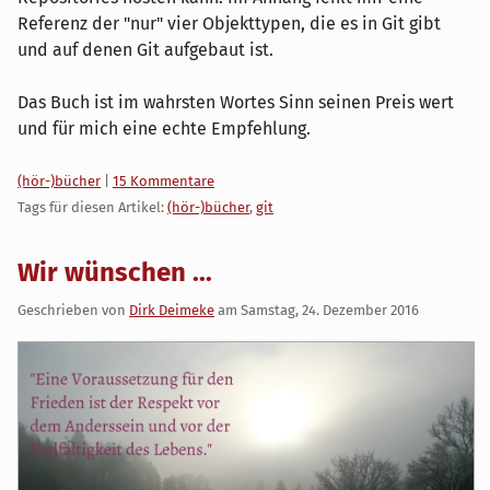
Referenz der "nur" vier Objekttypen, die es in Git gibt
und auf denen Git aufgebaut ist.
Das Buch ist im wahrsten Wortes Sinn seinen Preis wert
und für mich eine echte Empfehlung.
Kategorien:
(hör-)bücher
|
15 Kommentare
Tags für diesen Artikel:
(hör-)bücher
,
git
Wir wünschen ...
Geschrieben von
Dirk Deimeke
am
Samstag, 24. Dezember 2016