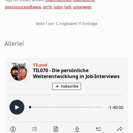
opensourcesoftware
,
orr16
,
osbn
,
talk
,
unterwegs
Pagination
Seite 1 von 1, insgesamt 11 Einträge
Seitenleiste
Allerlei