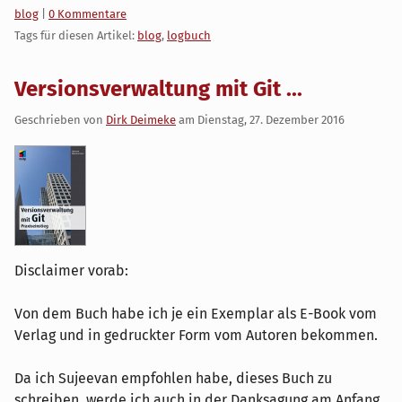
Kategorien:
blog
|
0 Kommentare
Tags für diesen Artikel:
blog
,
logbuch
Versionsverwaltung mit Git ...
Geschrieben von
Dirk Deimeke
am
Dienstag, 27. Dezember 2016
Disclaimer vorab:
Von dem Buch habe ich je ein Exemplar als E-Book vom
Verlag und in gedruckter Form vom Autoren bekommen.
Da ich Sujeevan empfohlen habe, dieses Buch zu
schreiben, werde ich auch in der Danksagung am Anfang