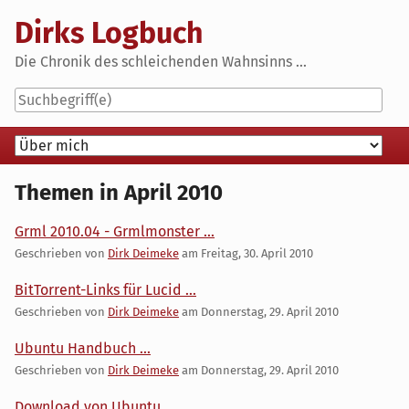
Skip
Dirks Logbuch
to
content
Die Chronik des schleichenden Wahnsinns ...
Navigation
Themen in April 2010
Grml 2010.04 - Grmlmonster ...
Geschrieben von
Dirk Deimeke
am
Freitag, 30. April 2010
BitTorrent-Links für Lucid ...
Geschrieben von
Dirk Deimeke
am
Donnerstag, 29. April 2010
Ubuntu Handbuch ...
Geschrieben von
Dirk Deimeke
am
Donnerstag, 29. April 2010
Download von Ubuntu ...