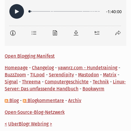
Open Blogging Manifest
Homepage
-
Changelog
-
yawnrz.com - Hundetraining
-
BuzzZoom
-
TILpod
-
Serendipity
-
Mastodon
-
Matrix
-
Signal
-
Threema
-
Computergeschichte
-
Technik
-
Linux-
Server: Das umfassende Handbuch
-
Bookwyrm
Blog
-
Blogkommentare
-
Archiv
Open-Source-Blog-Netzwerk
<
UberBlogr Webring
>