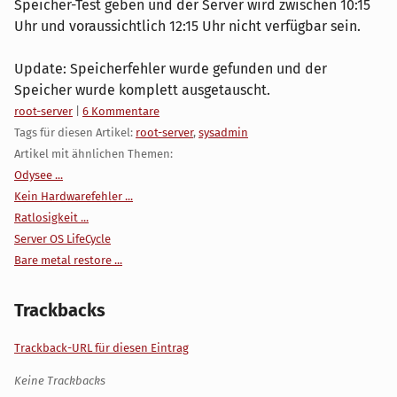
Speicher-Test geben und der Server wird zwischen 10:15
Uhr und voraussichtlich 12:15 Uhr nicht verfügbar sein.
Update: Speicherfehler wurde gefunden und der
Speicher wurde komplett ausgetauscht.
Kategorien:
root-server
|
6 Kommentare
Tags für diesen Artikel:
root-server
,
sysadmin
Artikel mit ähnlichen Themen:
Odysee ...
Kein Hardwarefehler ...
Ratlosigkeit ...
Server OS LifeCycle
Bare metal restore ...
Trackbacks
Trackback-URL für diesen Eintrag
Keine Trackbacks