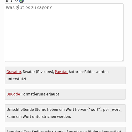
Antwort
Gravatar
, Favatar (Favicons),
Pavatar
Autoren-Bilder werden
zu
unterstützt.
BBCode
-Formatierung erlaubt
Umschließende Sterne heben ein Wort hervor (*wort*), per _wort_
kann ein Wort unterstrichen werden.
Standard-Text Smilies wie :-) und ;-) werden zu Bildern konvertiert.