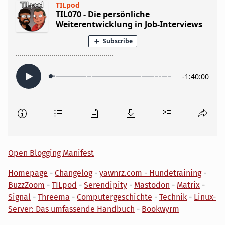
Open Blogging Manifest
Homepage
-
Changelog
-
yawnrz.com - Hundetraining
-
BuzzZoom
-
TILpod
-
Serendipity
-
Mastodon
-
Matrix
-
Signal
-
Threema
-
Computergeschichte
-
Technik
-
Linux-
Server: Das umfassende Handbuch
-
Bookwyrm