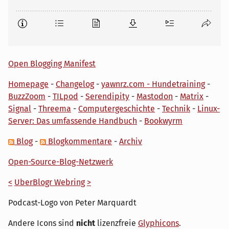
Open Blogging Manifest
Homepage
-
Changelog
-
yawnrz.com - Hundetraining
-
BuzzZoom
-
TILpod
-
Serendipity
-
Mastodon
-
Matrix
-
Signal
-
Threema
-
Computergeschichte
-
Technik
-
Linux-
Server: Das umfassende Handbuch
-
Bookwyrm
Blog
-
Blogkommentare
-
Archiv
Open-Source-Blog-Netzwerk
<
UberBlogr Webring
>
Podcast-Logo von Peter Marquardt
Andere Icons sind
nicht
lizenzfreie
Glyphicons
.