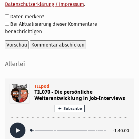
Datenschutzerklärung / Impressum
.
Formular-
Daten merken?
Optionen
Bei Aktualisierung dieser Kommentare
benachrichtigen
Seitenleiste
Allerlei