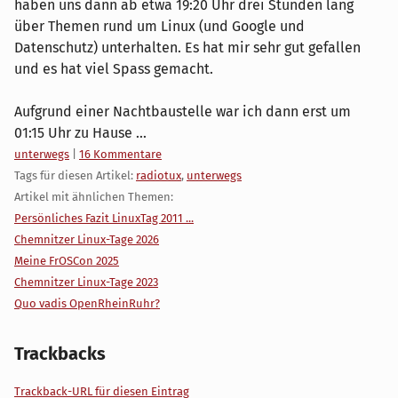
haben uns dann ab etwa 19:20 Uhr drei Stunden lang
über Themen rund um Linux (und Google und
Datenschutz) unterhalten. Es hat mir sehr gut gefallen
und es hat viel Spass gemacht.
Aufgrund einer Nachtbaustelle war ich dann erst um
01:15 Uhr zu Hause ...
Kategorien:
unterwegs
|
16 Kommentare
Tags für diesen Artikel:
radiotux
,
unterwegs
Artikel mit ähnlichen Themen:
Persönliches Fazit LinuxTag 2011 ...
Chemnitzer Linux-Tage 2026
Meine FrOSCon 2025
Chemnitzer Linux-Tage 2023
Quo vadis OpenRheinRuhr?
Trackbacks
Trackback-URL für diesen Eintrag