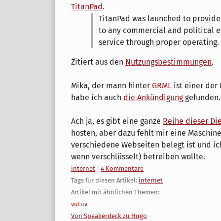
TitanPad
.
TitanPad was launched to provide
to any commercial and political ent
service through proper operating.
Zitiert aus den
Nutzungsbestimmungen
.
Mika, der mann hinter
GRML
ist einer der
habe ich auch
die Ankündigung
gefunden.
Ach ja, es gibt eine ganze
Reihe dieser Di
hosten, aber dazu fehlt mir eine Maschin
verschiedene Webseiten belegt ist und ic
wenn verschlüsselt) betreiben wollte.
Kategorien:
internet
|
4 Kommentare
Tags für diesen Artikel:
internet
Artikel mit ähnlichen Themen:
vutuv
Von Speakerdeck zu Hugo