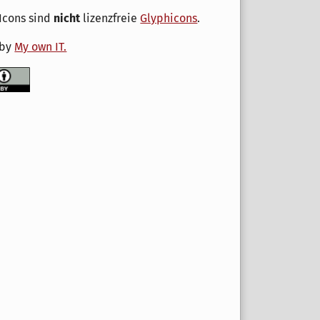
Icons sind
nicht
lizenzfreie
Glyphicons
.
 by
My own IT.