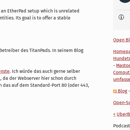
 an EtherPad setup which is unrelated
ities. Its goal is to offer a stable
Open Bl
 Betreiber des TitanPads. In seinem Blog
Homep
Hundetr
-
Masto
enste
. Ich würde das auch gerne selber
Comput
e, da der Webserver hier schon durch
umfass
h das auf dem Standard-Port 80 (oder 443,
Blog
Open-So
<
UberB
Podcast