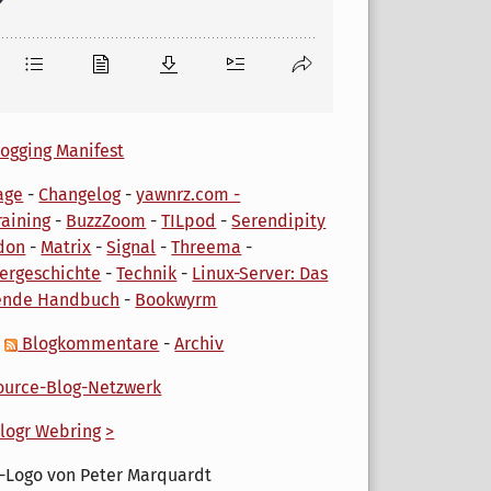
ogging Manifest
age
-
Changelog
-
yawnrz.com -
aining
-
BuzzZoom
-
TILpod
-
Serendipity
don
-
Matrix
-
Signal
-
Threema
-
ergeschichte
-
Technik
-
Linux-Server: Das
ende Handbuch
-
Bookwyrm
-
Blogkommentare
-
Archiv
urce-Blog-Netzwerk
logr Webring
>
-Logo von Peter Marquardt