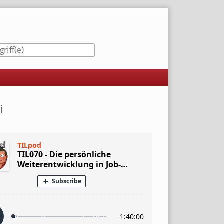
iste
i