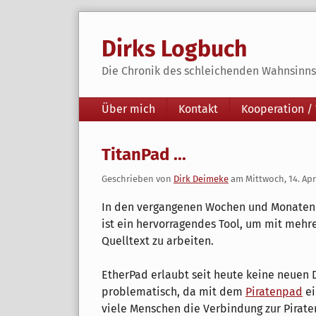
Skip
to
Dirks Logbuch
content
Die Chronik des schleichenden Wahnsinns 
Navigation
Über mich
Kontakt
Kooperation /
TitanPad ...
Geschrieben von
Dirk Deimeke
am
Mittwoch, 14. Apr
In den vergangenen Wochen und Monaten
ist ein hervorragendes Tool, um mit me
Quelltext zu arbeiten.
EtherPad erlaubt seit heute keine neuen 
problematisch, da mit dem
Piratenpad
ei
viele Menschen die Verbindung zur Piraten