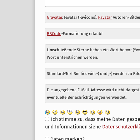
Antwort
Gravatar
, Favatar (Favicons),
Pavatar
Autoren-Bilder
zu
BBCode
-Formatierung erlaubt
Umschließende Sterne heben ein Wort hervor (*wor
Wort unterstrichen werden.
Standard-Text Smilies wie :-) und ;-) werden zu Bil
Die angegebene E-Mail-Adresse wird nicht dargeste
eventuelle Benachrichtigungen verwendet.
Ich stimme zu, dass meine Daten gespe
und Informationen siehe
Datenschutzerkl
Formular-
Daten merken?