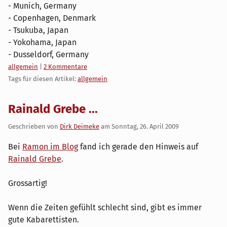
- Munich, Germany
- Copenhagen, Denmark
- Tsukuba, Japan
- Yokohama, Japan
- Dusseldorf, Germany
Kategorien:
allgemein
|
2 Kommentare
Tags für diesen Artikel:
allgemein
Rainald Grebe ...
Geschrieben von
Dirk Deimeke
am
Sonntag, 26. April 2009
Bei
Ramon im Blog
fand ich gerade den Hinweis auf
Rainald Grebe
.
Grossartig!
Wenn die Zeiten gefühlt schlecht sind, gibt es immer
gute Kabarettisten.