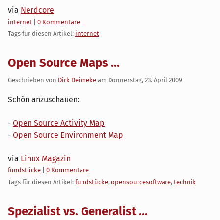
via
Nerdcore
Kategorien:
internet
|
0 Kommentare
Tags für diesen Artikel:
internet
Open Source Maps ...
Geschrieben von
Dirk Deimeke
am
Donnerstag, 23. April 2009
Schön anzuschauen:
-
Open Source Activity Map
-
Open Source Environment Map
via
Linux Magazin
Kategorien:
fundstücke
|
0 Kommentare
Tags für diesen Artikel:
fundstücke
,
opensourcesoftware
,
technik
Spezialist vs. Generalist ...