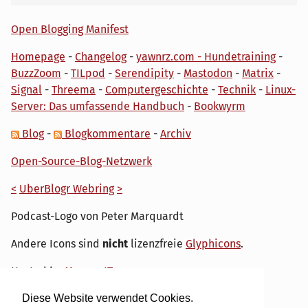
Open Blogging Manifest
Homepage
-
Changelog
-
yawnrz.com - Hundetraining
-
BuzzZoom
-
TILpod
-
Serendipity
-
Mastodon
-
Matrix
-
Signal
-
Threema
-
Computergeschichte
-
Technik
-
Linux-
Server: Das umfassende Handbuch
-
Bookwyrm
Blog
-
Blogkommentare
-
Archiv
Open-Source-Blog-Netzwerk
<
UberBlogr Webring
>
Podcast-Logo von Peter Marquardt
Andere Icons sind
nicht
lizenzfreie
Glyphicons
.
Hosted by
My own IT.
Diese Website verwendet Cookies.