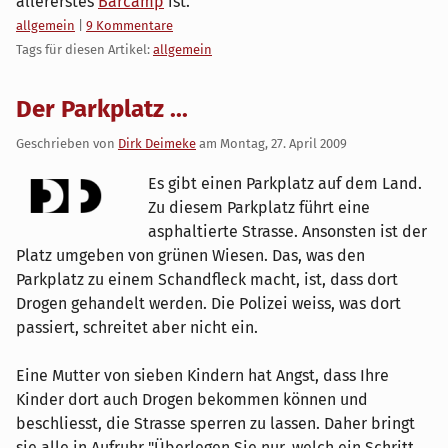
allererstes
Barcamp
ist.
Kategorien:
allgemein
|
9 Kommentare
Tags für diesen Artikel:
allgemein
Der Parkplatz ...
Geschrieben von
Dirk Deimeke
am
Montag, 27. April 2009
Es gibt einen Parkplatz auf dem Land.
Zu diesem Parkplatz führt eine
asphaltierte Strasse. Ansonsten ist der
Platz umgeben von grünen Wiesen. Das, was den
Parkplatz zu einem Schandfleck macht, ist, dass dort
Drogen gehandelt werden. Die Polizei weiss, was dort
passiert, schreitet aber nicht ein.
Eine Mutter von sieben Kindern hat Angst, dass Ihre
Kinder dort auch Drogen bekommen können und
beschliesst, die Strasse sperren zu lassen. Daher bringt
sie alle in Aufruhr "Überlegen Sie nur, welch ein Schritt