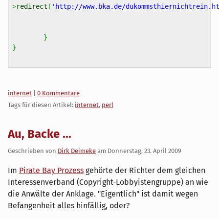
>
redirect
(
'http://www.bka.de/dukommsthiernichtrein.h
}
}
Kategorien:
internet
|
0 Kommentare
Tags für diesen Artikel:
internet
,
perl
Au, Backe ...
Geschrieben von
Dirk Deimeke
am
Donnerstag, 23. April 2009
Im
Pirate Bay Prozess
gehörte der Richter dem gleichen
Interessenverband (Copyright-Lobbyistengruppe) an wie
die Anwälte der Anklage. "Eigentlich" ist damit wegen
Befangenheit alles hinfällig, oder?