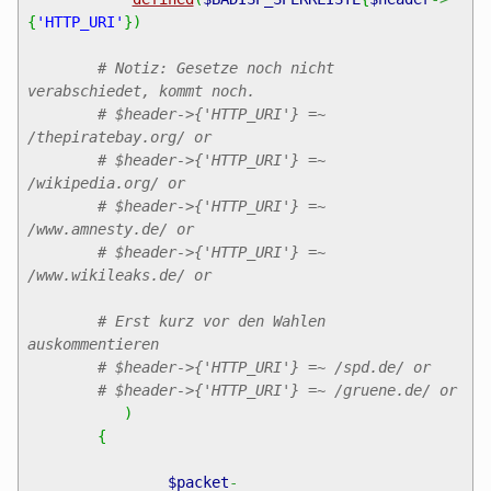
{
'HTTP_URI'
}
)
# Notiz: Gesetze noch nicht
verabschiedet, kommt noch.
# $header->{'HTTP_URI'} =~
/thepiratebay.org/ or
# $header->{'HTTP_URI'} =~
/wikipedia.org/ or
# $header->{'HTTP_URI'} =~
/www.amnesty.de/ or
# $header->{'HTTP_URI'} =~
/www.wikileaks.de/ or
# Erst kurz vor den Wahlen
auskommentieren
# $header->{'HTTP_URI'} =~ /spd.de/ or
# $header->{'HTTP_URI'} =~ /gruene.de/ or
)
{
$packet
-