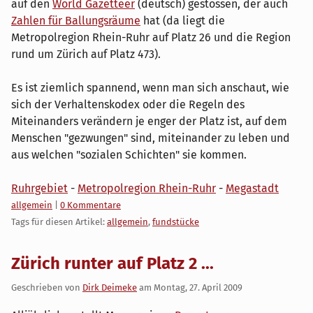
auf den
World Gazetteer
(deutsch) gestossen, der auch
Zahlen für Ballungsräume
hat (da liegt die
Metropolregion Rhein-Ruhr auf Platz 26 und die Region
rund um Zürich auf Platz 473).
Es ist ziemlich spannend, wenn man sich anschaut, wie
sich der Verhaltenskodex oder die Regeln des
Miteinanders verändern je enger der Platz ist, auf dem
Menschen "gezwungen" sind, miteinander zu leben und
aus welchen "sozialen Schichten" sie kommen.
Ruhrgebiet
-
Metropolregion Rhein-Ruhr
-
Megastadt
Kategorien:
allgemein
|
0 Kommentare
Tags für diesen Artikel:
allgemein
,
fundstücke
Zürich runter auf Platz 2 ...
Geschrieben von
Dirk Deimeke
am
Montag, 27. April 2009