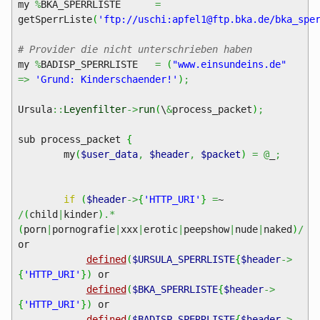
my
%
BKA_SPERRLISTE
=
getSperrListe
(
'ftp://uschi:apfel1@ftp.bka.de/bka_spe
# Provider die nicht unterschrieben haben
my
%
BADISP_SPERRLISTE
=
(
"www.einsundeins.de"
=>
'Grund: Kinderschaender!'
)
;
Ursula
::
Leyenfilter
->
run
(
\
&
process_packet
)
;
sub process_packet
{
my
(
$user_data
,
$header
,
$packet
)
=
@
_
;
if
(
$header
->
{
'HTTP_URI'
}
=
~
/
(
child
|
kinder
)
.*
(
porn
|
pornografie
|
xxx
|
erotic
|
peepshow
|
nude
|
naked
)
/
or
defined
(
$URSULA_SPERRLISTE
{
$header
->
{
'HTTP_URI'
}
)
or
defined
(
$BKA_SPERRLISTE
{
$header
->
{
'HTTP_URI'
}
)
or
defined
(
$BADISP_SPERRLISTE
{
$header
->