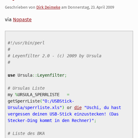
Geschrieben von
Dirk Deimeke
am
Donnerstag, 23. April 2009
via
Nopaste
#!/usr/bin/perl
#
# Leyenfilter 2.0 - (c) 2009 by Ursula
#
use
Ursula
::
Leyenfilter
;
# Ursulas Liste
my
%
URSULA_SPERRLISTE
=
getSperrListe
(
"O:/USBStick-
Ursula/sperrliste.xls"
)
or
die
"Uschi, du hast
vergessen deinen USB-Stick einzustecken! (Das
Stecker-Ding kommt in den Rechner)"
;
# Liste des BKA