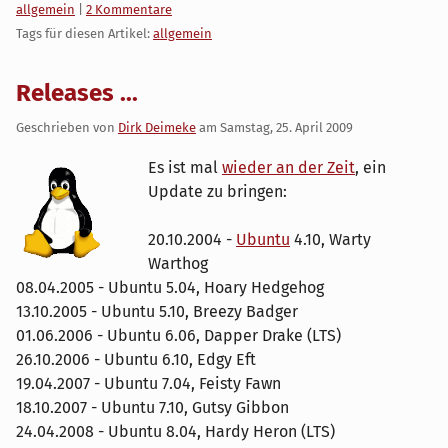
Kategorien:
allgemein
|
2 Kommentare
Tags für diesen Artikel:
allgemein
Releases ...
Geschrieben von
Dirk Deimeke
am
Samstag, 25. April 2009
Es ist mal
wieder an der Zeit
, ein
Update zu bringen:
20.10.2004 -
Ubuntu
4.10, Warty
Warthog
08.04.2005 - Ubuntu 5.04, Hoary Hedgehog
13.10.2005 - Ubuntu 5.10, Breezy Badger
01.06.2006 - Ubuntu 6.06, Dapper Drake (LTS)
26.10.2006 - Ubuntu 6.10, Edgy Eft
19.04.2007 - Ubuntu 7.04, Feisty Fawn
18.10.2007 - Ubuntu 7.10, Gutsy Gibbon
24.04.2008 - Ubuntu 8.04, Hardy Heron (LTS)