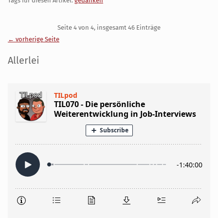
Tags für diesen Artikel:
gedanken
Pagination
Seite 4 von 4, insgesamt 46 Einträge
← vorherige Seite
Seitenleiste
Allerlei