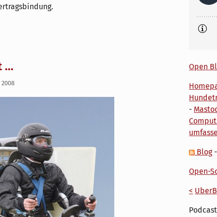
ertragsbindung.
...
Open Bl
i 2008
Homep
Hundetr
-
Masto
Comput
umfass
Blog
Open-So
<
UberB
Podcast