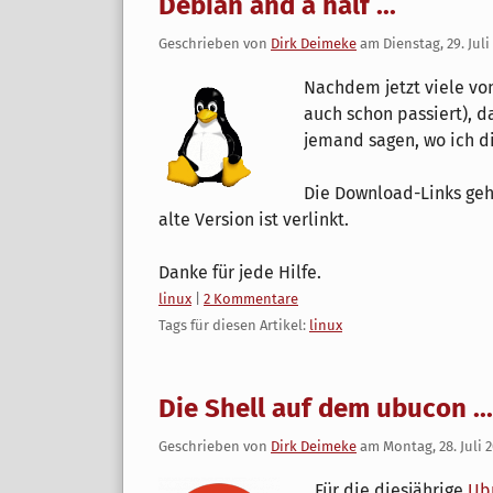
Debian and a half ...
Geschrieben von
Dirk Deimeke
am
Dienstag, 29. Juli
Nachdem jetzt viele vo
auch schon passiert), d
jemand sagen, wo ich d
Die Download-Links geh
alte Version ist verlinkt.
Danke für jede Hilfe.
Kategorien:
linux
|
2 Kommentare
Tags für diesen Artikel:
linux
Die Shell auf dem ubucon ...
Geschrieben von
Dirk Deimeke
am
Montag, 28. Juli 
Für die diesjährige
Ub