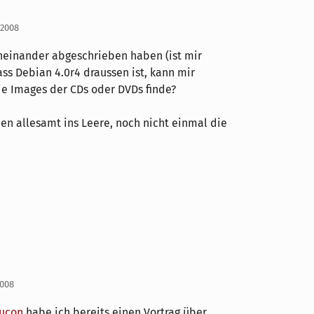
 2008
neinander abgeschrieben haben (ist mir
ass Debian 4.0r4 draussen ist, kann mir
ie Images der CDs oder DVDs finde?
en allesamt ins Leere, noch nicht einmal die
2008
ucon
habe ich bereits einen Vortrag über