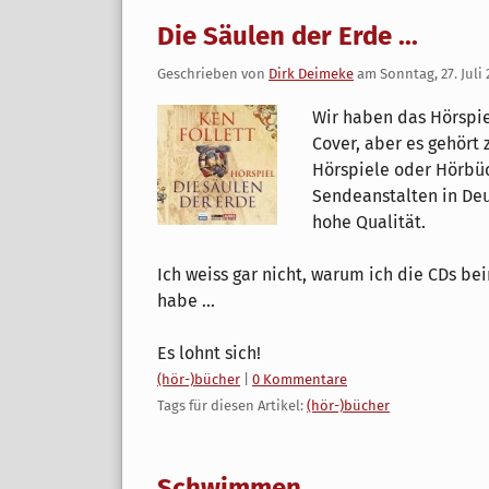
Die Säulen der Erde ...
Geschrieben von
Dirk Deimeke
am
Sonntag, 27. Juli
Wir haben das Hörspie
Cover, aber es gehört 
Hörspiele oder Hörbüc
Sendeanstalten in Deu
hohe Qualität.
Ich weiss gar nicht, warum ich die CDs be
habe ...
Es lohnt sich!
Kategorien:
(hör-)bücher
|
0 Kommentare
Tags für diesen Artikel:
(hör-)bücher
Schwimmen ...