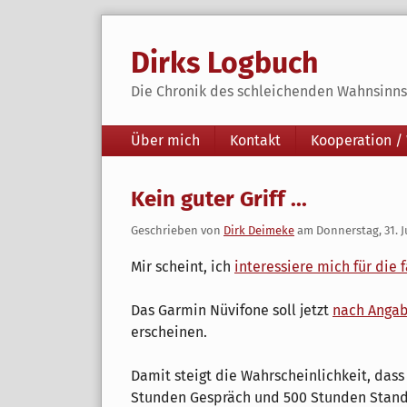
Skip
to
Dirks Logbuch
content
Die Chronik des schleichenden Wahnsinns 
Navigation
Über mich
Kontakt
Kooperation /
Kein guter Griff ...
Geschrieben von
Dirk Deimeke
am
Donnerstag, 31. J
Mir scheint, ich
interessiere mich für die 
Das Garmin Nüvifone soll jetzt
nach Angab
erscheinen.
Damit steigt die Wahrscheinlichkeit, dass
Stunden Gespräch und 500 Stunden Stand