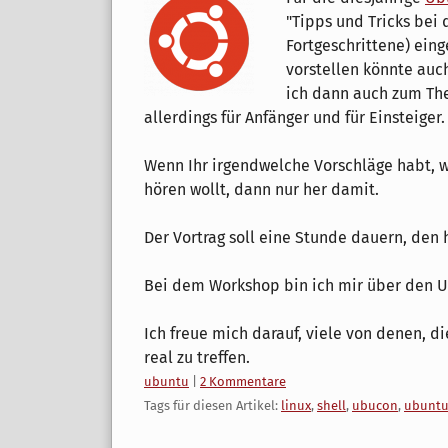
"Tipps und Tricks bei
Fortgeschrittene) eing
vorstellen könnte auc
ich dann auch zum T
allerdings für Anfänger und für Einsteiger.
Wenn Ihr irgendwelche Vorschläge habt, w
hören wollt, dann nur her damit.
Der Vortrag soll eine Stunde dauern, den h
Bei dem Workshop bin ich mir über den U
Ich freue mich darauf, viele von denen, di
real zu treffen.
Kategorien:
ubuntu
|
2 Kommentare
Tags für diesen Artikel:
linux
,
shell
,
ubucon
,
ubunt