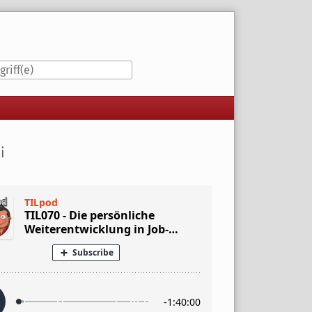
iste
i