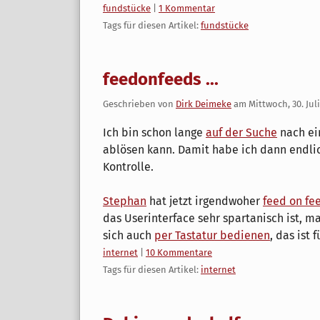
Kategorien:
fundstücke
|
1 Kommentar
Tags für diesen Artikel:
fundstücke
feedonfeeds ...
Geschrieben von
Dirk Deimeke
am
Mittwoch, 30. Jul
Ich bin schon lange
auf der Suche
nach ei
ablösen kann. Damit habe ich dann endlic
Kontrolle.
Stephan
hat jetzt irgendwoher
feed on fe
das Userinterface sehr spartanisch ist, m
sich auch
per Tastatur bedienen
, das ist 
Kategorien:
internet
|
10 Kommentare
Tags für diesen Artikel:
internet