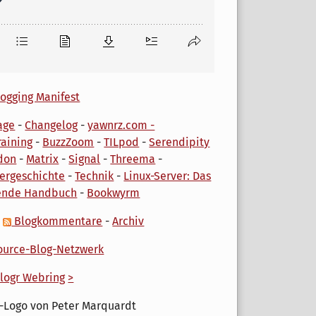
ogging Manifest
age
-
Changelog
-
yawnrz.com -
aining
-
BuzzZoom
-
TILpod
-
Serendipity
don
-
Matrix
-
Signal
-
Threema
-
ergeschichte
-
Technik
-
Linux-Server: Das
ende Handbuch
-
Bookwyrm
-
Blogkommentare
-
Archiv
urce-Blog-Netzwerk
logr Webring
>
-Logo von Peter Marquardt