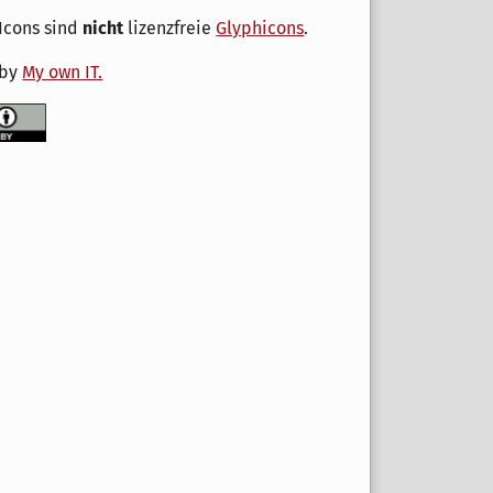
Icons sind
nicht
lizenzfreie
Glyphicons
.
 by
My own IT.