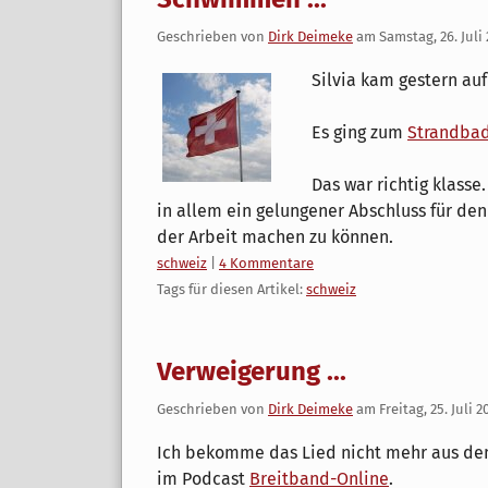
Geschrieben von
Dirk Deimeke
am
Samstag, 26. Juli
Silvia kam gestern au
Es ging zum
Strandbad
Das war richtig klasse. 
in allem ein gelungener Abschluss für den
der Arbeit machen zu können.
Kategorien:
schweiz
|
4 Kommentare
Tags für diesen Artikel:
schweiz
Verweigerung ...
Geschrieben von
Dirk Deimeke
am
Freitag, 25. Juli 
Ich bekomme das Lied nicht mehr aus dem K
im Podcast
Breitband-Online
.