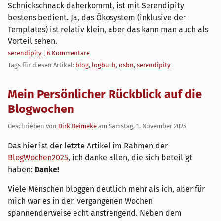
Schnickschnack daherkommt, ist mit Serendipity
bestens bedient. Ja, das Ökosystem (inklusive der
Templates) ist relativ klein, aber das kann man auch als
Vorteil sehen.
Kategorien:
serendipity
|
6 Kommentare
Tags für diesen Artikel:
blog
,
logbuch
,
osbn
,
serendipity
Mein Persönlicher Rückblick auf die
Blogwochen
Geschrieben von
Dirk Deimeke
am
Samstag, 1. November 2025
Das hier ist der letzte Artikel im Rahmen der
BlogWochen2025
, ich danke allen, die sich beteiligt
haben:
Danke!
Viele Menschen bloggen deutlich mehr als ich, aber für
mich war es in den vergangenen Wochen
spannenderweise echt anstrengend. Neben dem