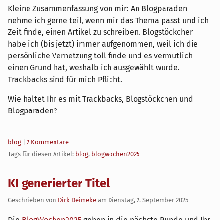
Kleine Zusammenfassung von mir: An Blogparaden
nehme ich gerne teil, wenn mir das Thema passt und ich
Zeit finde, einen Artikel zu schreiben. Blogstöckchen
habe ich (bis jetzt) immer aufgenommen, weil ich die
persönliche Vernetzung toll finde und es vermutlich
einen Grund hat, weshalb ich ausgewählt wurde.
Trackbacks sind für mich Pflicht.
Wie haltet Ihr es mit Trackbacks, Blogstöckchen und
Blogparaden?
Kategorien:
blog
|
2 Kommentare
Tags für diesen Artikel:
blog
,
blogwochen2025
KI generierter Titel
Geschrieben von
Dirk Deimeke
am
Dienstag, 2. September 2025
Die
BlogWochen2025
gehen in die nächste Runde und Ihr