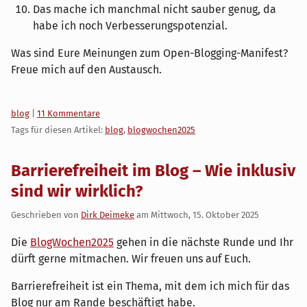
Das mache ich manchmal nicht sauber genug, da
habe ich noch Verbesserungspotenzial.
Was sind Eure Meinungen zum Open-Blogging-Manifest?
Freue mich auf den Austausch.
Kategorien:
blog
|
11 Kommentare
Tags für diesen Artikel:
blog
,
blogwochen2025
Barrierefreiheit im Blog – Wie inklusiv
sind wir wirklich?
Geschrieben von
Dirk Deimeke
am
Mittwoch, 15. Oktober 2025
Die
BlogWochen2025
gehen in die nächste Runde und Ihr
dürft gerne mitmachen. Wir freuen uns auf Euch.
Barrierefreiheit ist ein Thema, mit dem ich mich für das
Blog nur am Rande beschäftigt habe.