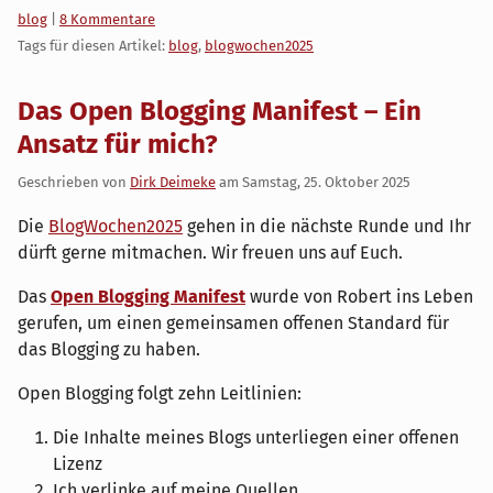
Kategorien:
blog
|
8 Kommentare
Tags für diesen Artikel:
blog
,
blogwochen2025
Das Open Blogging Manifest – Ein
Ansatz für mich?
Geschrieben von
Dirk Deimeke
am
Samstag, 25. Oktober 2025
Die
BlogWochen2025
gehen in die nächste Runde und Ihr
dürft gerne mitmachen. Wir freuen uns auf Euch.
Das
Open Blogging Manifest
wurde von Robert ins Leben
gerufen, um einen gemeinsamen offenen Standard für
das Blogging zu haben.
Open Blogging folgt zehn Leitlinien:
Die Inhalte meines Blogs unterliegen einer offenen
Lizenz
Ich verlinke auf meine Quellen