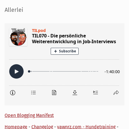
Seitenleiste
Allerlei
Open Blogging Manifest
Homepage
-
Changelog
-
yawnrz.com - Hundetraining
-