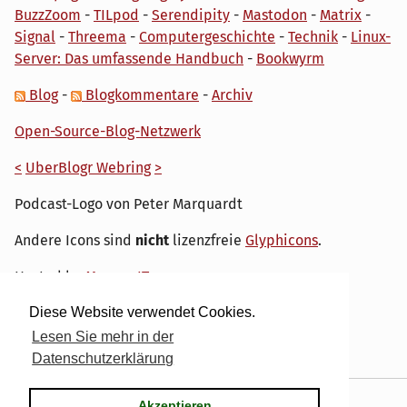
BuzzZoom
-
TILpod
-
Serendipity
-
Mastodon
-
Matrix
-
Signal
-
Threema
-
Computergeschichte
-
Technik
-
Linux-
Server: Das umfassende Handbuch
-
Bookwyrm
Blog
-
Blogkommentare
-
Archiv
Open-Source-Blog-Netzwerk
<
UberBlogr Webring
>
Podcast-Logo von Peter Marquardt
Andere Icons sind
nicht
lizenzfreie
Glyphicons
.
Hosted by
My own IT.
Diese Website verwendet Cookies.
Lesen Sie mehr in der
Datenschutzerklärung
Powered by
Serendipity
& the
dirk
theme.
Akzeptieren