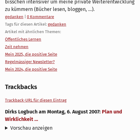
bisschen intensiver um meine private Weiterentwicklung
zu kümmern (Bücher lesen, bloggen, ...).
Kategorien:
gedanken
|
0 Kommentare
Tags für diesen Artikel:
gedanken
Artikel mit ähnlichen Themen:
Öffentliches Lernen
Zeit nehmen
Mein 2025, die positive Seite
Regelmässiger Newsletter?
Mein 2024, die positive Seite
Trackbacks
Trackback-URL für diesen Eintrag
Dirks Logbuch
am
Montag, 6. August 2007
:
Plan und
Wirklichkeit ...
Vorschau anzeigen