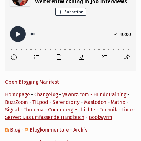
Open Blogging Manifest
Homepage
-
Changelog
-
yawnrz.com - Hundetraining
-
BuzzZoom
-
TILpod
-
Serendipity
-
Mastodon
-
Matrix
-
Signal
-
Threema
-
Computergeschichte
-
Technik
-
Linux-
Server: Das umfassende Handbuch
-
Bookwyrm
Blog
-
Blogkommentare
-
Archiv