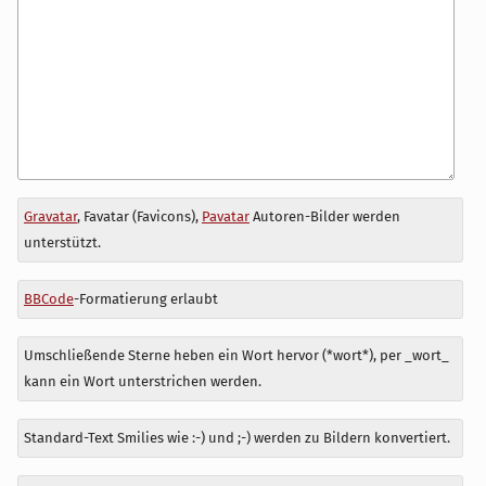
Antwort
Gravatar
, Favatar (Favicons),
Pavatar
Autoren-Bilder werden
zu
unterstützt.
BBCode
-Formatierung erlaubt
Umschließende Sterne heben ein Wort hervor (*wort*), per _wort_
kann ein Wort unterstrichen werden.
Standard-Text Smilies wie :-) und ;-) werden zu Bildern konvertiert.