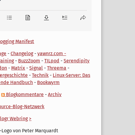
ogging Manifest
age
-
Changelog
-
yawnrz.com -
aining
-
BuzzZoom
-
TILpod
-
Serendipity
don
-
Matrix
-
Signal
-
Threema
-
ergeschichte
-
Technik
-
Linux-Server: Das
ende Handbuch
-
Bookwyrm
-
Blogkommentare
-
Archiv
urce-Blog-Netzwerk
logr Webring
>
-Logo von Peter Marquardt