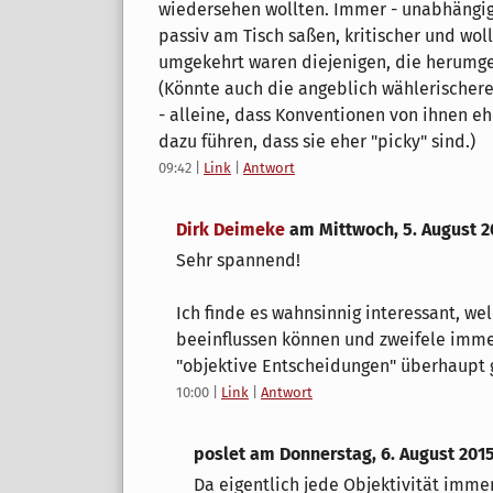
wiedersehen wollten. Immer - unabhängig
passiv am Tisch saßen, kritischer und wo
umgekehrt waren diejenigen, die herumge
(Könnte auch die angeblich wählerischere
- alleine, dass Konventionen von ihnen e
dazu führen, dass sie eher "picky" sind.)
09:42
|
Link
|
Antwort
Dirk Deimeke
am
Mittwoch, 5. August 2
Sehr spannend!
Ich finde es wahnsinnig interessant, w
beeinflussen können und zweifele immer
"objektive Entscheidungen" überhaupt g
10:00
|
Link
|
Antwort
poslet am
Donnerstag, 6. August 201
Da eigentlich jede Objektivität imme