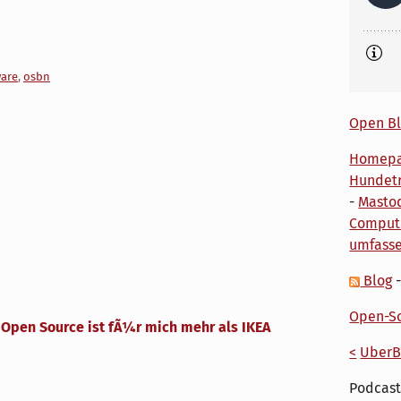
are
,
osbn
Open Bl
Homep
Hundetr
-
Masto
Comput
umfass
Blog
Open-So
:
Open Source ist fÃ¼r mich mehr als IKEA
<
UberB
Podcast