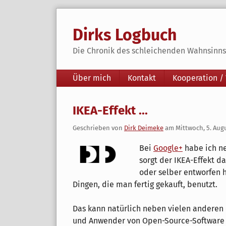
Skip
to
Dirks Logbuch
content
Die Chronik des schleichenden Wahnsinns 
Navigation
Über mich
Kontakt
Kooperation /
IKEA-Effekt ...
Geschrieben von
Dirk Deimeke
am
Mittwoch, 5. Aug
Bei
Google+
habe ich n
sorgt der IKEA-Effekt d
oder selber entworfen 
Dingen, die man fertig gekauft, benutzt.
Das kann natürlich neben vielen anderen 
und Anwender von Open-Source-Software 