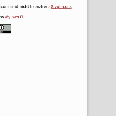
Icons sind
nicht
lizenzfreie
Glyphicons
.
 by
My own IT.