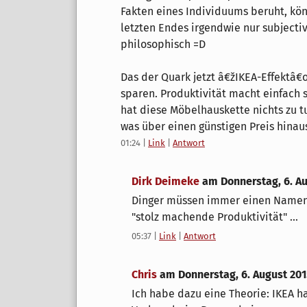
Fakten eines Individuums beruht, kö
letzten Endes irgendwie nur subjectiv
philosophisch =D
Das der Quark jetzt â€žIKEA-Effektâ€
sparen. Produktivität macht einfach 
hat diese Möbelhauskette nichts zu t
was über einen günstigen Preis hinau
01:24
|
Link
|
Antwort
Dirk Deimeke
am
Donnerstag, 6. A
Dinger müssen immer einen Namen 
"stolz machende Produktivität" ...
05:37
|
Link
|
Antwort
Chris
am
Donnerstag, 6. August 20
Ich habe dazu eine Theorie: IKEA ha