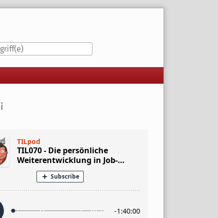
iste
i