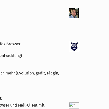
efox Browser:
entwicklung)
h mehr (Evolution, gedit, Pidgin,
9
:
owser und Mail-Client mit