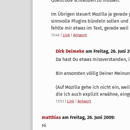
Quellcode schrauben zu müssen.
Im Übrigen steuert Mozilla ja gerade
sinnvolle Plugins bündeln sollen und
fehlte mir etwas im Text, gerade weil 
13:46
|
Link
|
Antwort
Dirk Deimeke
am
Freitag, 26. Juni 
Da hast Du etwas missverstanden, ic
Bin ansonsten völlig Deiner Meinun
(Auf Mozilla gehe ich nicht ein, we
die ich auch explizit erwähne, ein
13:53
|
Link
|
Antwort
matthias
am
Freitag, 26. Juni 2009
:
Hi