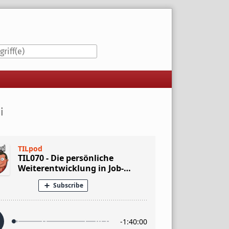
iste
i