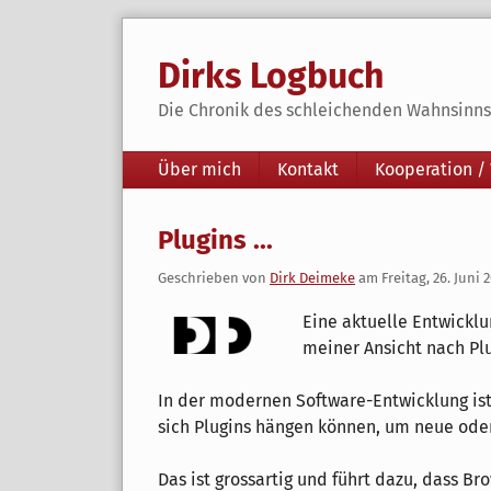
Skip
to
Dirks Logbuch
content
Die Chronik des schleichenden Wahnsinns 
Navigation
Über mich
Kontakt
Kooperation /
Plugins ...
Geschrieben von
Dirk Deimeke
am
Freitag, 26. Juni 
Eine aktuelle Entwicklu
meiner Ansicht nach Plu
In der modernen Software-Entwicklung ist 
sich Plugins hängen können, um neue oder
Das ist grossartig und führt dazu, dass 