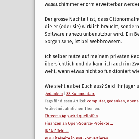
wasauchimmer enorm erweiterbar werde
Der grosse Nachteil ist, dass Ottonormalnu
die er (oder sie) wirklich braucht, sondern
Software nahezu unbenutzbar wird. Ein Be
Sorgen sehe, ist bei Webbrowsern.
Ich selber nutze auf meinem privaten Rechn
übersichtlich und da kann ich auch im Zw
weht, wenn etwas nicht so funktioniert wie
Wie sieht es bei Euch aus? Seid Ihr Jäge
Kategorien:
gedanken
|
38 Kommentare
Tags für diesen Artikel:
computer
,
gedanken
,
opens
Artikel mit ähnlichen Themen:
Threema App wird quelloffen
Finanzen an Open-Source-Projekte ...
IKEA-Effekt ...
PDF-Titelseite in PNG konvertieren ...