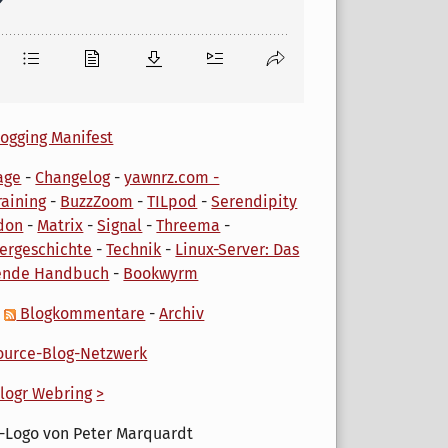
ogging Manifest
age
-
Changelog
-
yawnrz.com -
aining
-
BuzzZoom
-
TILpod
-
Serendipity
don
-
Matrix
-
Signal
-
Threema
-
ergeschichte
-
Technik
-
Linux-Server: Das
ende Handbuch
-
Bookwyrm
-
Blogkommentare
-
Archiv
urce-Blog-Netzwerk
logr Webring
>
-Logo von Peter Marquardt