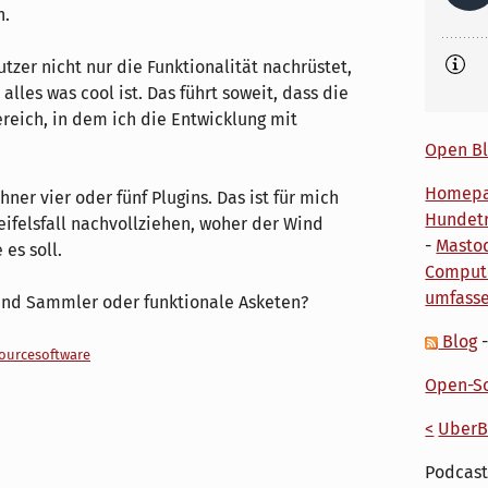
n.
tzer nicht nur die Funktionalität nachrüstet,
 alles was cool ist. Das führt soweit, dass die
reich, in dem ich die Entwicklung mit
Open Bl
Homep
er vier oder fünf Plugins. Das ist für mich
Hundetr
eifelsfall nachvollziehen, woher der Wind
-
Masto
 es soll.
Comput
umfass
r und Sammler oder funktionale Asketen?
Blog
ourcesoftware
Open-So
<
UberB
Podcast