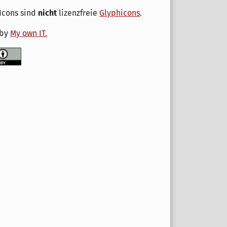
Icons sind
nicht
lizenzfreie
Glyphicons
.
 by
My own IT.