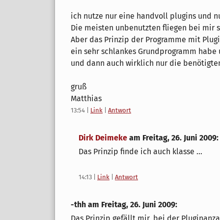
ich nutze nur eine handvoll plugins und n
Die meisten unbenutzten fliegen bei mir s
Aber das Prinzip der Programme mit Plugin
ein sehr schlankes Grundprogramm habe u
und dann auch wirklich nur die benötigte
gruß
Matthias
13:54
|
Link
|
Antwort
Dirk Deimeke
am
Freitag, 26. Juni 2009
:
Das Prinzip finde ich auch klasse ...
14:13
|
Link
|
Antwort
-thh am
Freitag, 26. Juni 2009
:
Das Prinzip gefällt mir, bei der Pluginanz