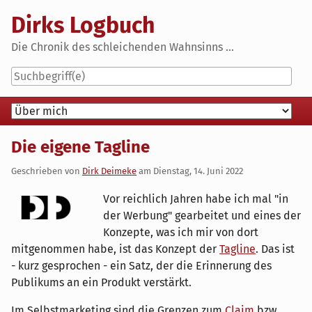
Skip
Dirks Logbuch
to
content
Die Chronik des schleichenden Wahnsinns ...
Navigation
Die eigene Tagline
Geschrieben von
Dirk Deimeke
am
Dienstag, 14. Juni 2022
Vor reichlich Jahren habe ich mal "in
der Werbung" gearbeitet und eines der
Konzepte, was ich mir von dort
mitgenommen habe, ist das Konzept der
Tagline
. Das ist
- kurz gesprochen - ein Satz, der die Erinnerung des
Publikums an ein Produkt verstärkt.
Im Selbstmarketing sind die Grenzen zum
Claim
bzw.