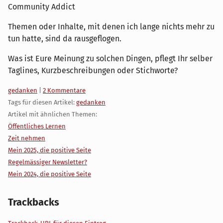
Community Addict
Themen oder Inhalte, mit denen ich lange nichts mehr zu
tun hatte, sind da rausgeflogen.
Was ist Eure Meinung zu solchen Dingen, pflegt Ihr selber
Taglines, Kurzbeschreibungen oder Stichworte?
Kategorien:
gedanken
|
2 Kommentare
Tags für diesen Artikel:
gedanken
Artikel mit ähnlichen Themen:
Öffentliches Lernen
Zeit nehmen
Mein 2025, die positive Seite
Regelmässiger Newsletter?
Mein 2024, die positive Seite
Trackbacks