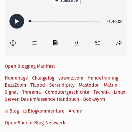
Open Blogging Manifest
Homepage
-
Changelog
-
yawnrz.com - Hundetraining
-
BuzzZoom
-
TILpod
-
Serendipity
-
Mastodon
-
Matrix
-
Signal
-
Threema
-
Computergeschichte
-
Technik
-
Linux-
Server: Das umfassende Handbuch
-
Bookwyrm
Blog
-
Blogkommentare
-
Archiv
Open-Source-Blog-Netzwerk