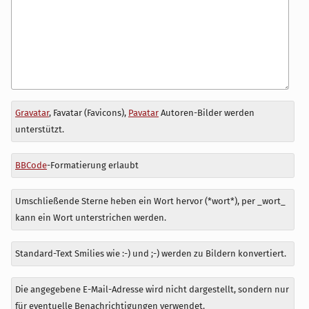
Antwort
Gravatar
, Favatar (Favicons),
Pavatar
Autoren-Bilder werden
zu
unterstützt.
BBCode
-Formatierung erlaubt
Umschließende Sterne heben ein Wort hervor (*wort*), per _wort_
kann ein Wort unterstrichen werden.
Standard-Text Smilies wie :-) und ;-) werden zu Bildern konvertiert.
Die angegebene E-Mail-Adresse wird nicht dargestellt, sondern nur
für eventuelle Benachrichtigungen verwendet.