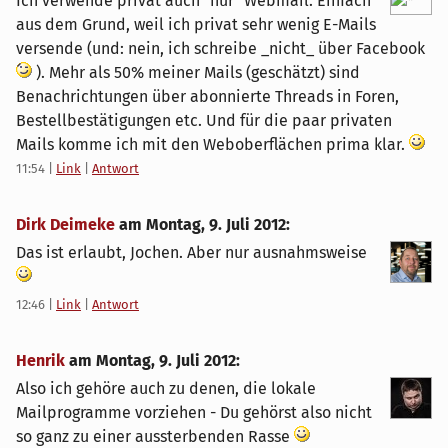
Ich verwende privat auch "nur" Webmail. Einfach
aus dem Grund, weil ich privat sehr wenig E-Mails
versende (und: nein, ich schreibe _nicht_ über Facebook
). Mehr als 50% meiner Mails (geschätzt) sind
Benachrichtungen über abonnierte Threads in Foren,
Bestellbestätigungen etc. Und für die paar privaten
Mails komme ich mit den Weboberflächen prima klar.
11:54
|
Link
|
Antwort
Dirk Deimeke
am
Montag, 9. Juli 2012
:
Das ist erlaubt, Jochen. Aber nur ausnahmsweise
12:46
|
Link
|
Antwort
Henrik
am
Montag, 9. Juli 2012
:
Also ich gehöre auch zu denen, die lokale
Mailprogramme vorziehen - Du gehörst also nicht
so ganz zu einer aussterbenden Rasse