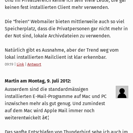
Und im Privatbereich kenne ich sehr viele Leute, die gar
keinen fest installierten Client mehr verwenden.
Die "freien" Webmailer bieten mittlerweile auch so viel
Speicherplatz, dass die Privatpersonen gar nicht mehr in
der Not sind, lokale Archivdateien zu verwenden.
Natürlich gibt es Ausnahme, aber der Trend weg vom
lokal installierten Mailclient ist klar erkennbar.
09:19
|
Link
|
Antwort
Martin am
Montag, 9. Juli 2012
:
Ausserdem sind die standardmässigen
installierten E-Mail-Programme auf Mac und PC
inzwischen mehr als gut genug. Und zumindest
auf dem Mac wird Apple Mail immer noch
weiterentwickelt â€¦
Das sanfte Entschlafen von Thunderbird sehe ich auch im