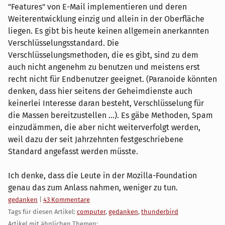
"Features" von E-Mail implementieren und deren
Weiterentwicklung einzig und allein in der Oberfläche
liegen. Es gibt bis heute keinen allgemein anerkannten
Verschlüsselungsstandard. Die
Verschlüsselungsmethoden, die es gibt, sind zu dem
auch nicht angenehm zu benutzen und meistens erst
recht nicht für Endbenutzer geeignet. (Paranoide könnten
denken, dass hier seitens der Geheimdienste auch
keinerlei Interesse daran besteht, Verschlüsselung für
die Massen bereitzustellen ...). Es gäbe Methoden, Spam
einzudämmen, die aber nicht weiterverfolgt werden,
weil dazu der seit Jahrzehnten festgeschriebene
Standard angefasst werden müsste.
Ich denke, dass die Leute in der Mozilla-Foundation
genau das zum Anlass nahmen, weniger zu tun.
Kategorien:
gedanken
|
43 Kommentare
Tags für diesen Artikel:
computer
,
gedanken
,
thunderbird
Artikel mit ähnlichen Themen: