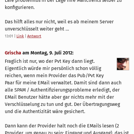
Laie problemlos in der Lage ihre Mailclients selber zu
konfigurieren.
Das hilft alles nur nicht, weil es ab meinem Server
unverschlüsselt weiter geht ...
13:01
|
Link
|
Antwort
Grischa
am
Montag, 9. Juli 2012
:
Fraglich ist nur, wo der Pvt Key dann liegt.
Eigentlich würde mir persönlich schon völlig
reichen, wenn mein Provider das Pub/Pvt Key
Paar für meine EMail verwaltet. Damit sind dann auch
alle SPAM / Authentifizierungsprobleme erledigt, der
EMail Benutzer hätte aber gar nichts mehr mit der
Verschlüsselung zu tun und gut. Der Übertragungsweg
und die Authentizität wäre gesichert.
Dann kann der Provider halt noch die EMails lesen (2
Provider, um genau zu sein: Eingang und Ausgang), das ist