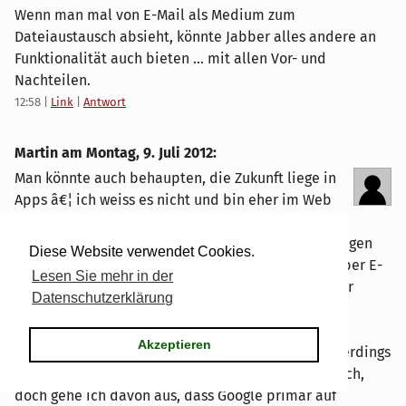
Wenn man mal von E-Mail als Medium zum
Dateiaustausch absieht, könnte Jabber alles andere an
Funktionalität auch bieten ... mit allen Vor- und
Nachteilen.
12:58
|
Link
|
Antwort
Martin am
Montag, 9. Juli 2012
:
Man könnte auch behaupten, die Zukunft liege in
Apps â€¦ ich weiss es nicht und bin eher im Web
daheim, auch wenn Apps dem Web
(beziehungsweise Web-Apps) üblicherweise überlegen
Diese Website verwendet Cookies.
sind â€“ das passt ja auch wieder zur Diskussion über E-
Lesen Sie mehr in der
Mail im Web oder lokal, auch wenn das Â«entweder
Datenschutzerklärung
oderÂ»Â nicht zwingend ist.
Akzeptieren
Chrome OS sehe ich in diesem Zusammenhang allerdings
nicht als massgebend an. Vielleicht kommt das noch,
doch gehe ich davon aus, dass Google primär auf