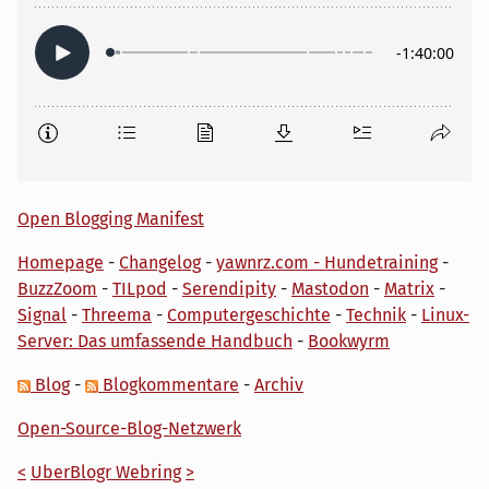
Open Blogging Manifest
Homepage
-
Changelog
-
yawnrz.com - Hundetraining
-
BuzzZoom
-
TILpod
-
Serendipity
-
Mastodon
-
Matrix
-
Signal
-
Threema
-
Computergeschichte
-
Technik
-
Linux-
Server: Das umfassende Handbuch
-
Bookwyrm
Blog
-
Blogkommentare
-
Archiv
Open-Source-Blog-Netzwerk
<
UberBlogr Webring
>