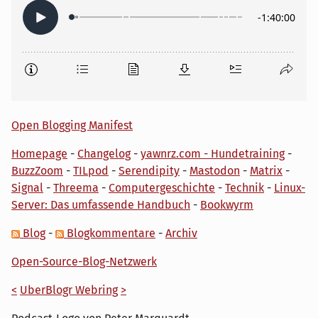
Open Blogging Manifest
Homepage
-
Changelog
-
yawnrz.com - Hundetraining
-
BuzzZoom
-
TILpod
-
Serendipity
-
Mastodon
-
Matrix
-
Signal
-
Threema
-
Computergeschichte
-
Technik
-
Linux-
Server: Das umfassende Handbuch
-
Bookwyrm
Blog
-
Blogkommentare
-
Archiv
Open-Source-Blog-Netzwerk
<
UberBlogr Webring
>