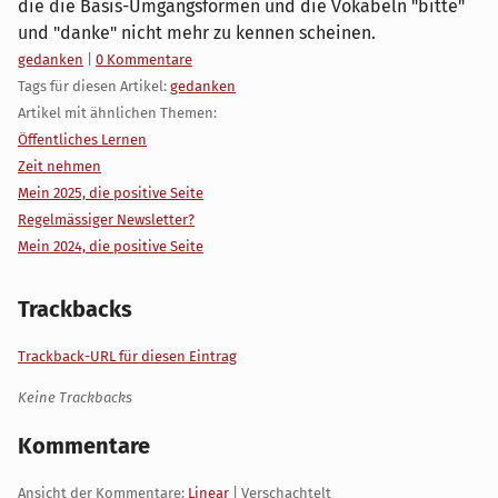
die die Basis-Umgangsformen und die Vokabeln "bitte"
und "danke" nicht mehr zu kennen scheinen.
Kategorien:
gedanken
|
0 Kommentare
Tags für diesen Artikel:
gedanken
Artikel mit ähnlichen Themen:
Öffentliches Lernen
Zeit nehmen
Mein 2025, die positive Seite
Regelmässiger Newsletter?
Mein 2024, die positive Seite
Trackbacks
Trackback-URL für diesen Eintrag
Keine Trackbacks
Kommentare
Ansicht der Kommentare:
Linear
| Verschachtelt