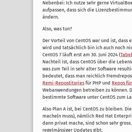
Nebenbei: Ich nutze sehr gerne VirtualBo
aufpassen, dass sich die Lizenzbestimmu
ändern.
Also, was tun?
Der Vorteil von CentOS war und ist, dass e
wird und tatsächlich bin ich auch noch ni
CentOS 7 läuft erst am 30. Juni 2024 (
Tabel
Nachteil ist, dass CentOS über die Lebens
was zum Teil in sehr alter Software resulti
bedeutet, dass man reichlich Fremdrepos
Remi-Repostitories
für PHP und
Repos fü
Webanwendungen betreiben zu können. Das
bestimmte Software unter CentOS zum L
Also Plan A ist, bei CentOS zu bleiben. Di
mache(n muss), nämlich Red Hat Enterpri
dann privat mache, sind schon sehr gross
regelmässiger Updates gibt.