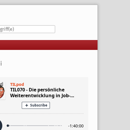
iste
i