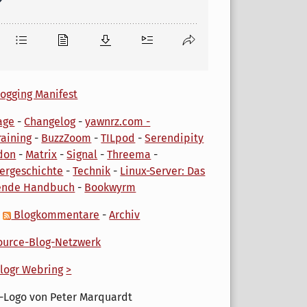
ogging Manifest
age
-
Changelog
-
yawnrz.com -
aining
-
BuzzZoom
-
TILpod
-
Serendipity
don
-
Matrix
-
Signal
-
Threema
-
ergeschichte
-
Technik
-
Linux-Server: Das
ende Handbuch
-
Bookwyrm
-
Blogkommentare
-
Archiv
urce-Blog-Netzwerk
logr Webring
>
-Logo von Peter Marquardt