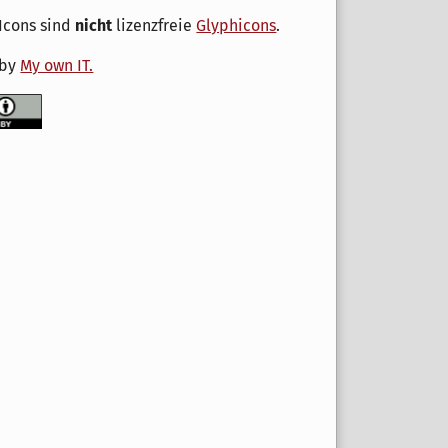
Icons sind
nicht
lizenzfreie
Glyphicons
.
 by
My own IT.