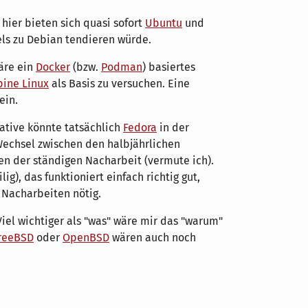
 hier bieten sich quasi sofort
Ubuntu
und
els zu Debian tendieren würde.
wäre ein
Docker
(bzw.
Podman
) basiertes
pine Linux
als Basis zu versuchen. Eine
ein.
native könnte tatsächlich
Fedora
in der
 Wechsel zwischen den halbjährlichen
en der ständigen Nacharbeit (vermute ich).
ig), das funktioniert einfach richtig gut,
 Nacharbeiten nötig.
iel wichtiger als "was" wäre mir das "warum"
reeBSD
oder
OpenBSD
wären auch noch