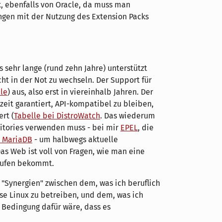
x, ebenfalls von Oracle, da muss man
ngen mit der Nutzung des Extension Packs
s sehr lange (rund zehn Jahre) unterstützt
cht in der Not zu wechseln. Der Support für
le
) aus, also erst in viereinhalb Jahren. Der
zeit garantiert, API-kompatibel zu bleiben,
ert (
Tabelle bei DistroWatch
. Das wiederum
itories verwenden muss - bei mir
EPEL
, die
r MariaDB
- um halbwegs aktuelle
 Web ist voll von Fragen, wie man eine
aufen bekommt.
e "Synergien" zwischen dem, was ich beruflich
se Linux zu betreiben, und dem, was ich
. Bedingung dafür wäre, dass es