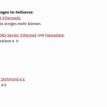
.
ngen im Fediverse:
t Etherpads
.
die einiges mehr können.
DNS-Server
,
Etherpad
und
Framadate
.
alava e. V.
 Dortmund e.V.
 e.V.