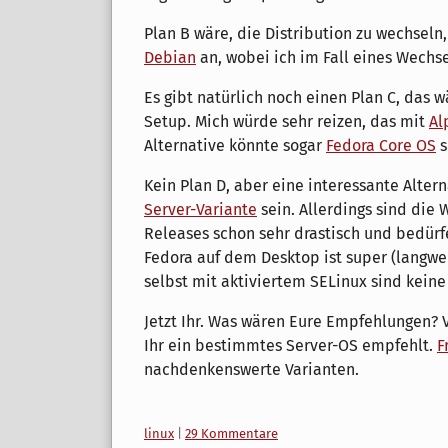
Plan B wäre, die Distribution zu wechseln,
Debian
an, wobei ich im Fall eines Wechs
Es gibt natürlich noch einen Plan C, das 
Setup. Mich würde sehr reizen, das mit
Al
Alternative könnte sogar
Fedora Core OS
s
Kein Plan D, aber eine interessante Alter
Server-Variante
sein. Allerdings sind die
Releases schon sehr drastisch und bedürf
Fedora auf dem Desktop ist super (langweil
selbst mit aktiviertem SELinux sind keine
Jetzt Ihr. Was wären Eure Empfehlungen? V
Ihr ein bestimmtes Server-OS empfehlt.
F
nachdenkenswerte Varianten.
Kategorien:
linux
|
29 Kommentare