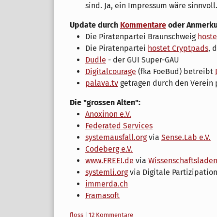
sind. Ja, ein Impressum wäre sinnvoll
Update durch
Kommentare
oder Anmerku
Die Piratenpartei Braunschweig
hoste
Die Piratenpartei
hostet Cryptpads
, 
Dudle
- der GUI Super-GAU
Digitalcourage
(fka FoeBud) betreibt
palava.tv
getragen durch den Verein p
Die "grossen Alten":
Anoxinon e.V.
Federated Services
systemausfall.org
via
Sense.Lab e.V.
Codeberg e.V.
www.FREE!.de
via
Wissenschaftsladen
systemli.org
via Digitale Partizipation
immerda.ch
Framasoft
Kategorien:
floss
|
12 Kommentare