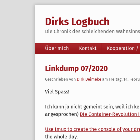
Skip
to
Dirks Logbuch
content
Die Chronik des schleichenden Wahnsinns 
Navigation
Über mich
Kontakt
Kooperation /
Linkdump 07/2020
Geschrieben von
Dirk Deimeke
am
Freitag, 14. Febr
Viel Spass!
Ich kann ja nicht gemeint sein, weil ich ke
angesprochen)
Die Container-Revolution 
Use tmux to create the console of your d
the whole day.