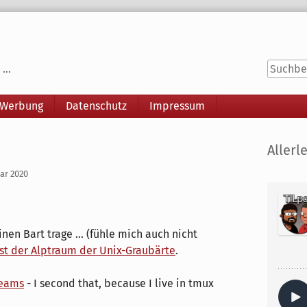
...
 Werbung
Datenschutz
Impressum
Seitenle
Allerle
uar 2020
inen Bart trage ... (fühle mich auch nicht
ist der Alptraum der Unix-Graubärte
.
reams
- I second that, because I live in tmux