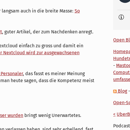
 langsam auch in die breite Masse:
So
t
, guter Artikel, der zum Nachdenken anregt.
Open Bl
xtcloud einfach zu gross und damit ein
Homep
er Nextcloud wird zur ausgewachsenen
Hundetr
-
Masto
Comput
 Personaler
, das fasst es meiner Meinung
umfass
 man heute sagen, dass die Kompetenz meist
Blog
Open-So
<
UberB
sser wurden
bringt wenig Unerwartetes.
Podcast
n verlassen haben, sind sehr erhellend, fast