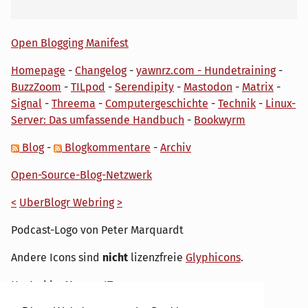
Open Blogging Manifest
Homepage
-
Changelog
-
yawnrz.com - Hundetraining
-
BuzzZoom
-
TILpod
-
Serendipity
-
Mastodon
-
Matrix
-
Signal
-
Threema
-
Computergeschichte
-
Technik
-
Linux-
Server: Das umfassende Handbuch
-
Bookwyrm
Blog
-
Blogkommentare
-
Archiv
Open-Source-Blog-Netzwerk
<
UberBlogr Webring
>
Podcast-Logo von Peter Marquardt
Andere Icons sind
nicht
lizenzfreie
Glyphicons
.
Hosted by
My own IT.