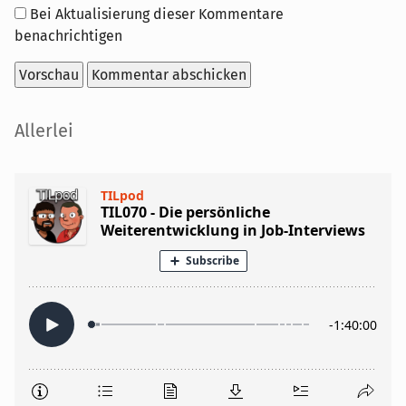
Optionen
Bei Aktualisierung dieser Kommentare
benachrichtigen
Seitenleiste
Allerlei