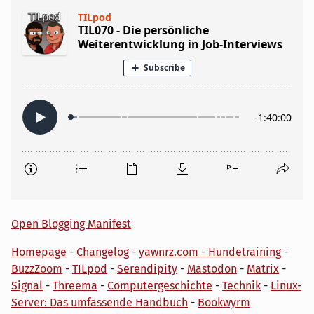
Open Blogging Manifest
Homepage
-
Changelog
-
yawnrz.com - Hundetraining
-
BuzzZoom
-
TILpod
-
Serendipity
-
Mastodon
-
Matrix
-
Signal
-
Threema
-
Computergeschichte
-
Technik
-
Linux-
Server: Das umfassende Handbuch
-
Bookwyrm