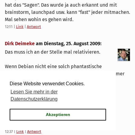
hat das "Sagen". Das wurde ja auch erkannt und mit
brainstorm, launchpad usw. kann "fast" jeder mitmachen.
Mal sehen wohin es gehen wird.
12:11
|
Link
|
Antwort
Dirk Deimeke
am
Dienstag, 25. August 2009
:
Das muss ich an der Stelle mal relativieren.
Wenn Debian nicht eine solch phantastische
Grundlage bieten würde, könnte jedes wie auch immer
geartete Ubuntu einpacken.
Diese Website verwendet Cookies.
Lesen Sie mehr in der
Debian hat meiner Meinung nach eine stärkere
Datenschutzerklärung
Ausrichtung auf Administratoren und Ubuntu auf
Endbenutzer.
Akzeptieren
Ansonsten bin ich aber Deiner Meinung.
12:37
|
Link
|
Antwort