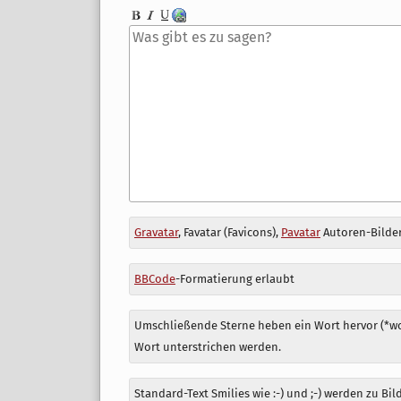
Antwort
Gravatar
, Favatar (Favicons),
Pavatar
Autoren-Bilder
zu
BBCode
-Formatierung erlaubt
Umschließende Sterne heben ein Wort hervor (*wor
Wort unterstrichen werden.
Standard-Text Smilies wie :-) und ;-) werden zu Bil