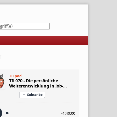
iste
i