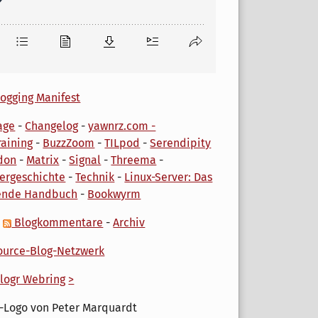
ogging Manifest
age
-
Changelog
-
yawnrz.com -
aining
-
BuzzZoom
-
TILpod
-
Serendipity
don
-
Matrix
-
Signal
-
Threema
-
ergeschichte
-
Technik
-
Linux-Server: Das
ende Handbuch
-
Bookwyrm
-
Blogkommentare
-
Archiv
urce-Blog-Netzwerk
logr Webring
>
-Logo von Peter Marquardt