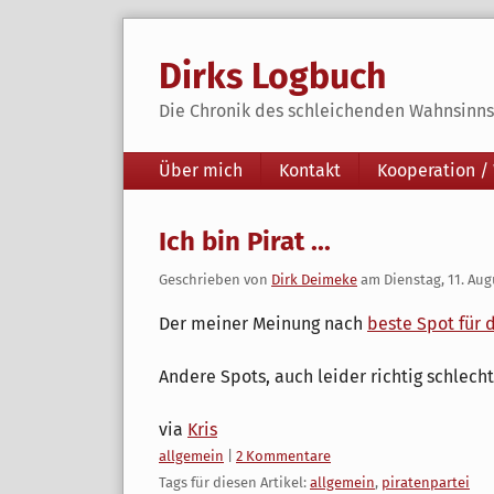
Skip
to
Dirks Logbuch
content
Die Chronik des schleichenden Wahnsinns 
Navigation
Über mich
Kontakt
Kooperation /
Ich bin Pirat ...
Geschrieben von
Dirk Deimeke
am
Dienstag, 11. Aug
Der meiner Meinung nach
beste Spot für 
Andere Spots, auch leider richtig schlecht
via
Kris
Kategorien:
allgemein
|
2 Kommentare
Tags für diesen Artikel:
allgemein
,
piratenpartei