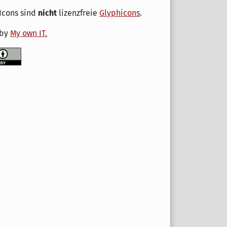
Icons sind
nicht
lizenzfreie
Glyphicons
.
 by
My own IT.