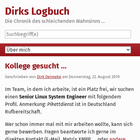
Skip
Dirks Logbuch
to
content
Die Chronik des schleichenden Wahnsinns ...
Navigation
Kollege gesucht ...
Geschrieben von
Dirk Deimeke
am
Donnerstag, 22. August 2019
Im Team, in dem ich arbeite, ist ein Platz frei, wir suchen
einen
Senior Linux System Engineer
mit folgendem
Profil. Anmerkung:
Pikettdienst
ist in Deutschland
Rufbereitschaft.
Wer schon immer mal mit mir arbeiten wollte, kann sich
gerne bewerben. Fragen beantworte ich gerne im
direkten Kontakt (E-Mail, Matrix XMPP, ... oder
andere