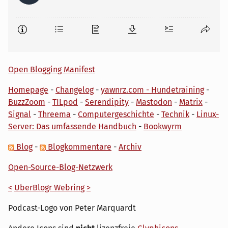
Open Blogging Manifest
Homepage
-
Changelog
-
yawnrz.com - Hundetraining
-
BuzzZoom
-
TILpod
-
Serendipity
-
Mastodon
-
Matrix
-
Signal
-
Threema
-
Computergeschichte
-
Technik
-
Linux-
Server: Das umfassende Handbuch
-
Bookwyrm
Blog
-
Blogkommentare
-
Archiv
Open-Source-Blog-Netzwerk
<
UberBlogr Webring
>
Podcast-Logo von Peter Marquardt