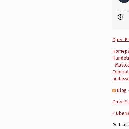
Open Bl
Homep
Hundetr
-
Masto
Comput
umfass
Blog
Open-So
<
UberB
Podcast