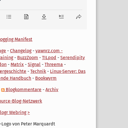
ogging Manifest
age
-
Changelog
-
yawnrz.com -
aining
-
BuzzZoom
-
TILpod
-
Serendipity
don
-
Matrix
-
Signal
-
Threema
-
ergeschichte
-
Technik
-
Linux-Server: Das
ende Handbuch
-
Bookwyrm
-
Blogkommentare
-
Archiv
urce-Blog-Netzwerk
logr Webring
>
-Logo von Peter Marquardt