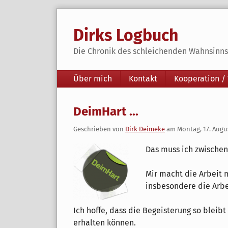
Skip
to
Dirks Logbuch
content
Die Chronik des schleichenden Wahnsinns 
Navigation
Über mich
Kontakt
Kooperation /
DeimHart ...
Geschrieben von
Dirk Deimeke
am
Montag, 17. Augu
Das muss ich zwischen
Mir macht die Arbeit 
insbesondere die Arb
Ich hoffe, dass die Begeisterung so bleib
erhalten können.