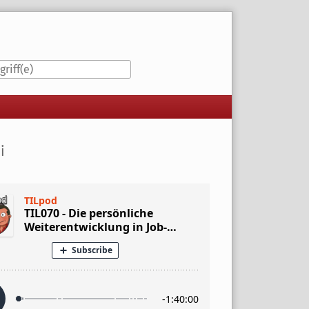
iste
i