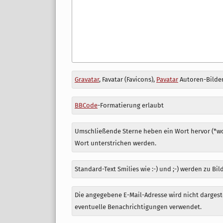
Antwort
Gravatar
, Favatar (Favicons),
Pavatar
Autoren-Bilder
zu
BBCode
-Formatierung erlaubt
Umschließende Sterne heben ein Wort hervor (*wor
Wort unterstrichen werden.
Standard-Text Smilies wie :-) und ;-) werden zu Bil
Die angegebene E-Mail-Adresse wird nicht dargeste
eventuelle Benachrichtigungen verwendet.