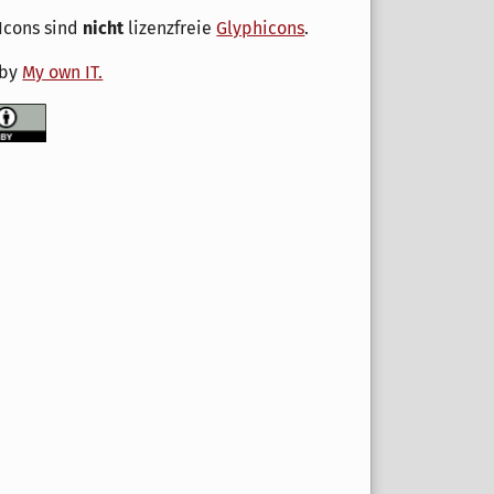
Icons sind
nicht
lizenzfreie
Glyphicons
.
 by
My own IT.