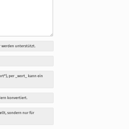
 werden unterstützt.
t*), per _wort_ kann ein
dern konvertiert.
llt, sondern nur für