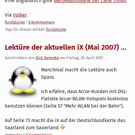
Eine unglaublich gute
Werbekampagne der Cape Times
.
Via
Volker
.
Kategorien:
fundstücke
|
0 Kommentare
Tags für diesen Artikel:
fundstücke
Lektüre der aktuellen iX (Mai 2007) ...
Geschrieben von
Dirk Deimeke
am
Freitag, 20. April 2007
Manchmal macht die Lektüre auch
Spass.
Ich erfahre, dass Arcor-Kunden mit DSL-
Flatrate Arcor-WLAN-Hotspots kostenlos
benutzen können (Seite 57 "Mehr WLAN bei der Bahn").
Auf Seite 73 macht die iX auf der Deutschlandkarte das
Saarland zum Sauerland
Kategorien:
computer
|
0 Kommentare