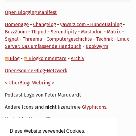
Open Blogging Manifest
Homepage
-
Changelog
-
yawnrz.com - Hundetraining
-
BuzzZoom
-
TILpod
-
Serendipity
-
Mastodon
-
Matrix
-
Signal
-
Threema
-
Computergeschichte
-
Technik
-
Linux-
Server: Das umfassende Handbuch
-
Bookwyrm
Blog
-
Blogkommentare
-
Archiv
Open-Source-Blog-Netzwerk
<
UberBlogr Webring
>
Podcast-Logo von Peter Marquardt
Andere Icons sind
nicht
lizenzfreie
Glyphicons
.
Hosted by
My own IT.
Diese Website verwendet Cookies.