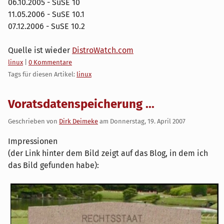
06.10.2005 - SuSE 10
11.05.2006 - SuSE 10.1
07.12.2006 - SuSE 10.2
Quelle ist wieder
DistroWatch.com
Kategorien:
linux
|
0 Kommentare
Tags für diesen Artikel:
linux
Voratsdatenspeicherung ...
Geschrieben von
Dirk Deimeke
am
Donnerstag, 19. April 2007
Impressionen
(der Link hinter dem Bild zeigt auf das Blog, in dem ich
das Bild gefunden habe):