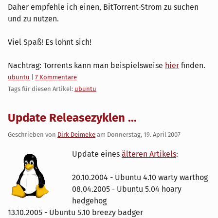
Daher empfehle ich einen, BitTorrent-Strom zu suchen
und zu nutzen.
Viel Spaß! Es lohnt sich!
Nachtrag: Torrents kann man beispielsweise
hier
finden.
Kategorien:
ubuntu
|
7 Kommentare
Tags für diesen Artikel:
ubuntu
Update Releasezyklen ...
Geschrieben von
Dirk Deimeke
am
Donnerstag, 19. April 2007
Update eines
älteren Artikels
:
20.10.2004 - Ubuntu 4.10 warty warthog
08.04.2005 - Ubuntu 5.04 hoary
hedgehog
13.10.2005 - Ubuntu 5.10 breezy badger