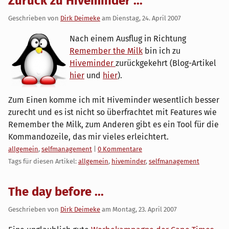
Zurück zu Hiveminder ...
Geschrieben von
Dirk Deimeke
am
Dienstag, 24. April 2007
Nach einem Ausflug in Richtung
Remember the Milk
bin ich zu
Hiveminder
zurückgekehrt (Blog-Artikel
hier
und
hier
).
Zum Einen komme ich mit Hiveminder wesentlich besser
zurecht und es ist nicht so überfrachtet mit Features wie
Remember the Milk, zum Anderen gibt es ein Tool für die
Kommandozeile, das mir vieles erleichtert.
Kategorien:
allgemein
,
selfmanagement
|
0 Kommentare
Tags für diesen Artikel:
allgemein
,
hiveminder
,
selfmanagement
The day before ...
Geschrieben von
Dirk Deimeke
am
Montag, 23. April 2007