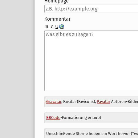
Homepage
Kommentar
Antwort
Gravatar
, Favatar (Favicons),
Pavatar
Autoren-Bilder
zu
BBCode
-Formatierung erlaubt
Umschließende Sterne heben ein Wort hervor (*wor