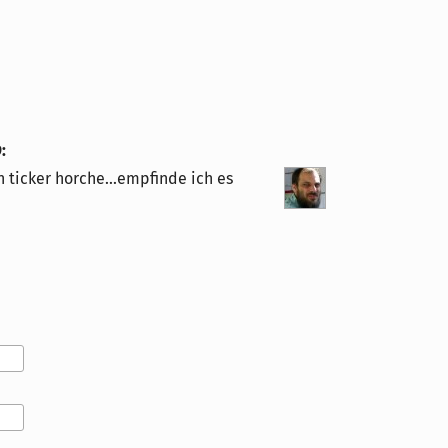
9
:
n ticker horche...empfinde ich es