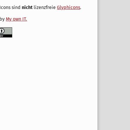
Icons sind
nicht
lizenzfreie
Glyphicons
.
 by
My own IT.