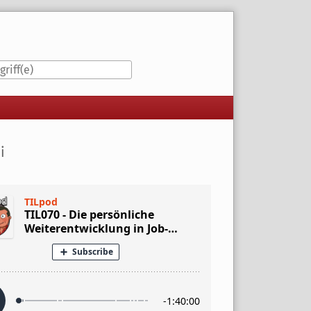
iste
i