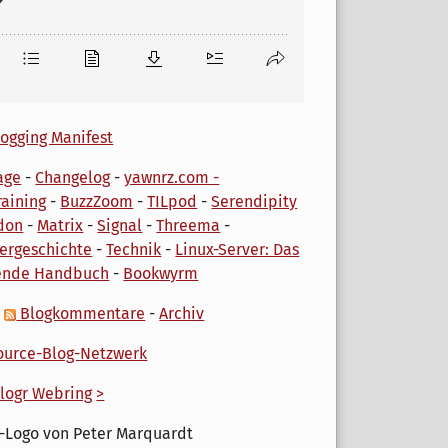
ogging Manifest
age
-
Changelog
-
yawnrz.com -
aining
-
BuzzZoom
-
TILpod
-
Serendipity
don
-
Matrix
-
Signal
-
Threema
-
ergeschichte
-
Technik
-
Linux-Server: Das
ende Handbuch
-
Bookwyrm
-
Blogkommentare
-
Archiv
urce-Blog-Netzwerk
logr Webring
>
-Logo von Peter Marquardt