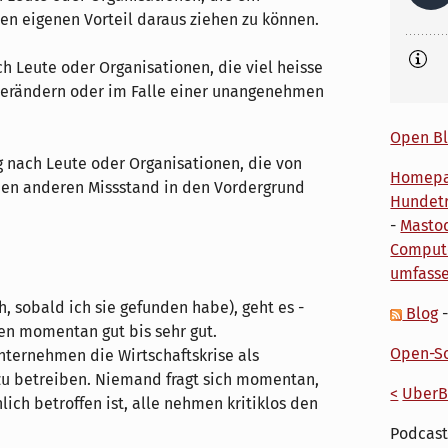
ren eigenen Vorteil daraus ziehen zu können.
h Leute oder Organisationen, die viel heisse
 verändern oder im Falle einer unangenehmen
Open Bl
nach Leute oder Organisationen, die von
Homep
nen anderen Missstand in den Vordergrund
Hundetr
-
Masto
Comput
umfass
, sobald ich sie gefunden habe), geht es -
Blog
en momentan gut bis sehr gut.
Open-So
Unternehmen die Wirtschaftskrise als
u betreiben. Niemand fragt sich momentan,
<
UberB
ich betroffen ist, alle nehmen kritiklos den
Podcast