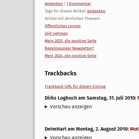
Kategorien:
gedanken
|
1 Kommentar
Tags für diesen Artikel:
gedanken
Artikel mit ähnlichen Themen:
Öffentliches Lernen
Zeit nehmen
Mein 2025, die positive Seite
Regelmässiger Newsletter?
Mein 2024, die positive Seite
Trackbacks
Trackback-URL für diesen Eintrag
Dirks Logbuch
am
Samstag, 31. Juli 2010
:
Vorschau anzeigen
DeimHart
am
Montag, 2. August 2010
:
Mot
Vorschau anzeigen