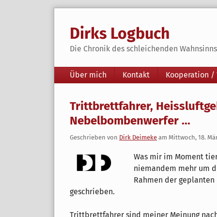
Skip
to
Dirks Logbuch
content
Die Chronik des schleichenden Wahnsinns 
Navigation
Über mich
Kontakt
Kooperation /
Trittbrettfahrer, Heissluftg
Nebelbombenwerfer ...
Geschrieben von
Dirk Deimeke
am
Mittwoch, 18. Mä
Was mir im Moment tieri
niemandem mehr um die
Rahmen der geplanten I
geschrieben.
Trittbrettfahrer sind meiner Meinung nac