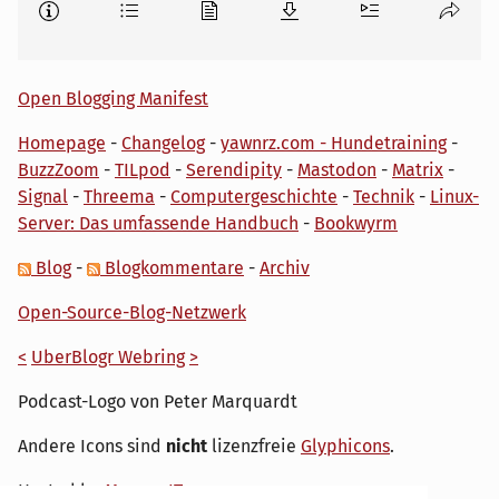
Open Blogging Manifest
Homepage
-
Changelog
-
yawnrz.com - Hundetraining
-
BuzzZoom
-
TILpod
-
Serendipity
-
Mastodon
-
Matrix
-
Signal
-
Threema
-
Computergeschichte
-
Technik
-
Linux-
Server: Das umfassende Handbuch
-
Bookwyrm
Blog
-
Blogkommentare
-
Archiv
Open-Source-Blog-Netzwerk
<
UberBlogr Webring
>
Podcast-Logo von Peter Marquardt
Andere Icons sind
nicht
lizenzfreie
Glyphicons
.
Hosted by
My own IT.