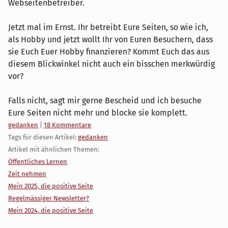
Webseitenbetreiber.
Jetzt mal im Ernst. Ihr betreibt Eure Seiten, so wie ich,
als Hobby und jetzt wollt Ihr von Euren Besuchern, dass
sie Euch Euer Hobby finanzieren? Kommt Euch das aus
diesem Blickwinkel nicht auch ein bisschen merkwürdig
vor?
Falls nicht, sagt mir gerne Bescheid und ich besuche
Eure Seiten nicht mehr und blocke sie komplett.
Kategorien:
gedanken
|
18 Kommentare
Tags für diesen Artikel:
gedanken
Artikel mit ähnlichen Themen:
Öffentliches Lernen
Zeit nehmen
Mein 2025, die positive Seite
Regelmässiger Newsletter?
Mein 2024, die positive Seite