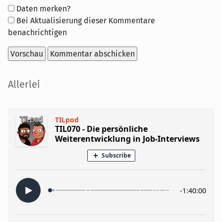
Formular-
Daten merken?
Optionen
Bei Aktualisierung dieser Kommentare
benachrichtigen
Seitenleiste
Allerlei