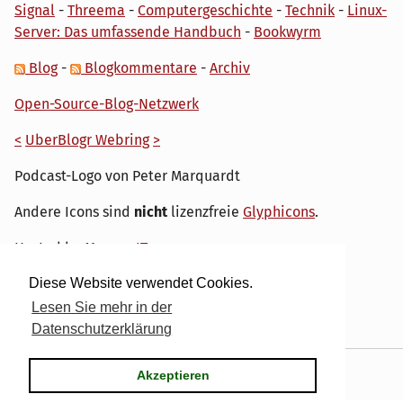
Signal
-
Threema
-
Computergeschichte
-
Technik
-
Linux-
Server: Das umfassende Handbuch
-
Bookwyrm
Blog
-
Blogkommentare
-
Archiv
Open-Source-Blog-Netzwerk
<
UberBlogr Webring
>
Podcast-Logo von Peter Marquardt
Andere Icons sind
nicht
lizenzfreie
Glyphicons
.
Hosted by
My own IT.
Diese Website verwendet Cookies.
Lesen Sie mehr in der
Datenschutzerklärung
Powered by
Serendipity
& the
dirk
theme.
Akzeptieren