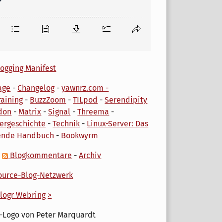
ogging Manifest
age
-
Changelog
-
yawnrz.com -
aining
-
BuzzZoom
-
TILpod
-
Serendipity
don
-
Matrix
-
Signal
-
Threema
-
ergeschichte
-
Technik
-
Linux-Server: Das
ende Handbuch
-
Bookwyrm
-
Blogkommentare
-
Archiv
urce-Blog-Netzwerk
logr Webring
>
-Logo von Peter Marquardt