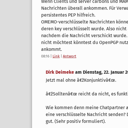
Wenn Clients und server carbons und MAM 
Nachrichten überall ankommen. Für Verw
persistentes PEP hilfreich.
OMEMO-verschlüsselte Nachrichten können
deren key verschlüsselt wurde. Also nicht
nachdem die Nachricht verschickt wurde.
nicht möchtest könntest du OpenPGP nutze
ankommt.
08:16
|
Link
|
Antwort
Dirk Deimeke
am
Dienstag, 22. Januar 
Jetzt mal ohne â€žKonjunktivâ€œ.
â€žSolltenâ€œ reicht da nicht, es funkti
Wie kommen denn meine Chatpartner an 
eine verschlüsselte Nachricht senden? 
gut. (Sehr positiv formuliert).