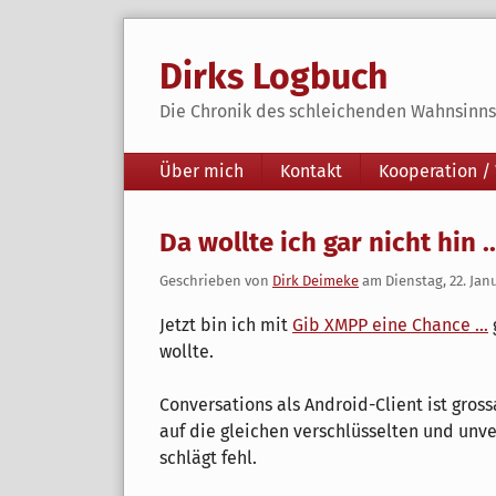
Skip
to
Dirks Logbuch
content
Die Chronik des schleichenden Wahnsinns 
Navigation
Über mich
Kontakt
Kooperation /
Da wollte ich gar nicht hin ..
Geschrieben von
Dirk Deimeke
am
Dienstag, 22. Jan
Jetzt bin ich mit
Gib XMPP eine Chance ...
wollte.
Conversations als Android-Client ist gro
auf die gleichen verschlüsselten und unve
schlägt fehl.