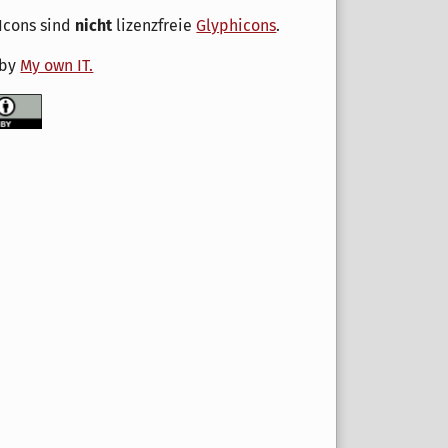
Icons sind
nicht
lizenzfreie
Glyphicons
.
 by
My own IT.