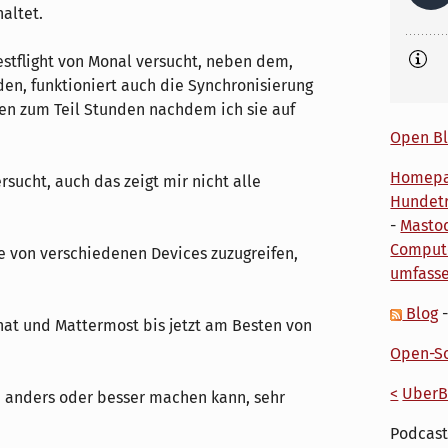
haltet.
stflight von Monal versucht, neben dem,
den, funktioniert auch die Synchronisierung
en zum Teil Stunden nachdem ich sie auf
Open Bl
Homep
sucht, auch das zeigt mir nicht alle
Hundetr
-
Masto
Comput
fe von verschiedenen Devices zuzugreifen,
umfass
Blog
Chat und Mattermost bis jetzt am Besten von
Open-So
<
UberB
h anders oder besser machen kann, sehr
Podcast