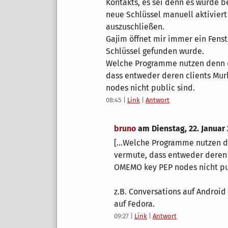
Kontakts, es sei denn es wurde be
neue Schlüssel manuell aktivier
auszuschließen.
Gajim öffnet mir immer ein Fens
Schlüssel gefunden wurde.
Welche Programme nutzen denn di
dass entweder deren clients Mu
nodes nicht public sind.
08:45
|
Link
|
Antwort
bruno
am
Dienstag, 22. Januar
[...Welche Programme nutzen de
vermute, dass entweder deren 
OMEMO key PEP nodes nicht publ
z.B. Conversations auf Androi
auf Fedora.
09:27
|
Link
|
Antwort