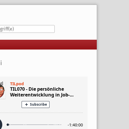
iste
i