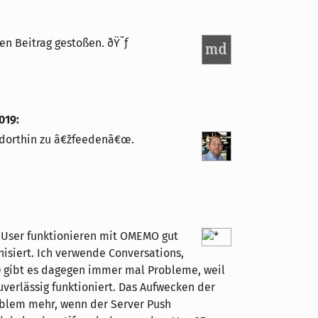
n Beitrag gestoßen. ðŸ˜ƒ
2019
:
l dorthin zu â€žfeedenâ€œ.
o User funktionieren mit OMEMO gut
siert. Ich verwende Conversations,
S) gibt es dagegen immer mal Probleme, weil
erlässig funktioniert. Das Aufwecken der
oblem mehr, wenn der Server Push