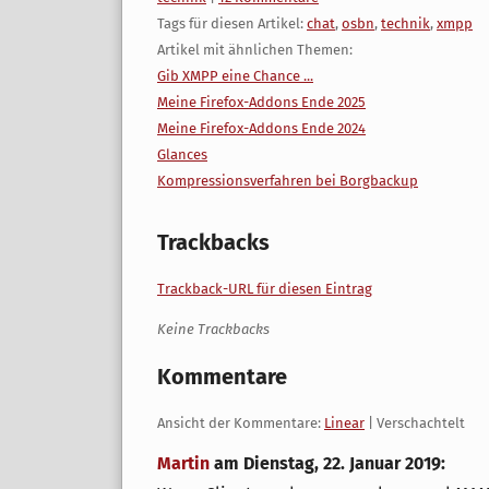
Tags für diesen Artikel:
chat
,
osbn
,
technik
,
xmpp
Artikel mit ähnlichen Themen:
Gib XMPP eine Chance ...
Meine Firefox-Addons Ende 2025
Meine Firefox-Addons Ende 2024
Glances
Kompressionsverfahren bei Borgbackup
Trackbacks
Trackback-URL für diesen Eintrag
Keine Trackbacks
Kommentare
Ansicht der Kommentare:
Linear
| Verschachtelt
Martin
am
Dienstag, 22. Januar 2019
: