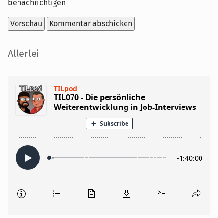
benachrichtigen
Seitenleiste
Allerlei