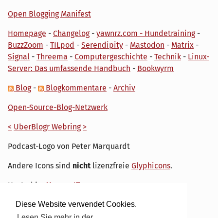
Open Blogging Manifest
Homepage
-
Changelog
-
yawnrz.com - Hundetraining
-
BuzzZoom
-
TILpod
-
Serendipity
-
Mastodon
-
Matrix
-
Signal
-
Threema
-
Computergeschichte
-
Technik
-
Linux-
Server: Das umfassende Handbuch
-
Bookwyrm
Blog
-
Blogkommentare
-
Archiv
Open-Source-Blog-Netzwerk
<
UberBlogr Webring
>
Podcast-Logo von Peter Marquardt
Andere Icons sind
nicht
lizenzfreie
Glyphicons
.
Hosted by
My own IT.
Diese Website verwendet Cookies.
Lesen Sie mehr in der