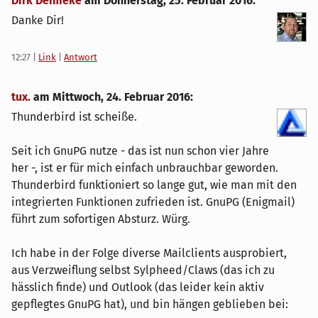
Dirk Deimeke
am
Donnerstag, 25. Februar 2016
:
Danke Dir!
12:27
|
Link
|
Antwort
tux.
am
Mittwoch, 24. Februar 2016
:
Thunderbird ist scheiße.
Seit ich GnuPG nutze - das ist nun schon vier Jahre
her -, ist er für mich einfach unbrauchbar geworden.
Thunderbird funktioniert so lange gut, wie man mit den
integrierten Funktionen zufrieden ist. GnuPG (Enigmail)
führt zum sofortigen Absturz. Würg.
Ich habe in der Folge diverse Mailclients ausprobiert,
aus Verzweiflung selbst Sylpheed/Claws (das ich zu
hässlich finde) und Outlook (das leider kein aktiv
gepflegtes GnuPG hat), und bin hängen geblieben bei: