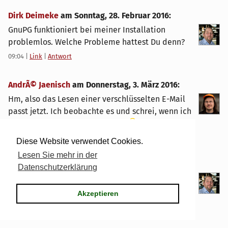
Dirk Deimeke
am
Sonntag, 28. Februar 2016
:
GnuPG funktioniert bei meiner Installation
problemlos. Welche Probleme hattest Du denn?
09:04
|
Link
|
Antwort
AndrÃ© Jaenisch
am
Donnerstag, 3. März 2016
:
Hm, also das Lesen einer verschlüsselten E-Mail
passt jetzt. Ich beobachte es und schrei, wenn ich
ein konkretes Problem bemerke
23:53
|
Link
|
Antwort
Diese Website verwendet Cookies.
Lesen Sie mehr in der
Dirk Deimeke
am
Freitag, 4. März 2016
:
Datenschutzerklärung
Mach mal
Akzeptieren
05:57
|
Link
|
Antwort