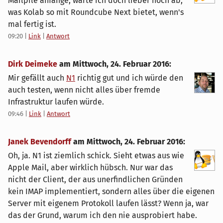
Mailpile anfange, warte ich doch lieber noch ab,
was Kolab so mit Roundcube Next bietet, wenn's
mal fertig ist.
09:20
|
Link
|
Antwort
Dirk Deimeke
am
Mittwoch, 24. Februar 2016
:
Mir gefällt auch
N1
richtig gut und ich würde den
auch testen, wenn nicht alles über fremde
Infrastruktur laufen würde.
09:46
|
Link
|
Antwort
Janek Bevendorff
am
Mittwoch, 24. Februar 2016
:
Oh, ja. N1 ist ziemlich schick. Sieht etwas aus wie
Apple Mail, aber wirklich hübsch. Nur war das
nicht der Client, der aus unerfindlichen Gründen
kein IMAP implementiert, sondern alles über die eigenen
Server mit eigenem Protokoll laufen lässt? Wenn ja, war
das der Grund, warum ich den nie ausprobiert habe.