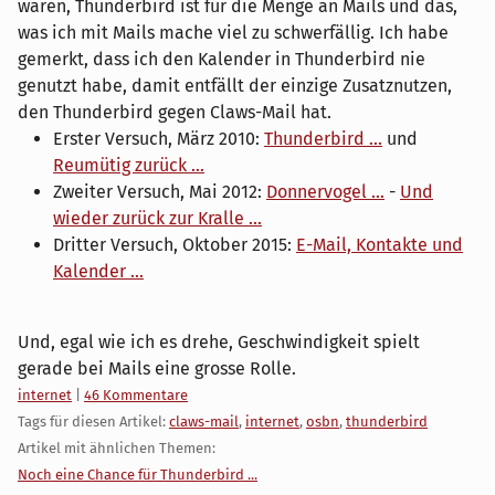
waren, Thunderbird ist für die Menge an Mails und das,
was ich mit Mails mache viel zu schwerfällig. Ich habe
gemerkt, dass ich den Kalender in Thunderbird nie
genutzt habe, damit entfällt der einzige Zusatznutzen,
den Thunderbird gegen Claws-Mail hat.
Erster Versuch, März 2010:
Thunderbird ...
und
Reumütig zurück ...
Zweiter Versuch, Mai 2012:
Donnervogel ...
-
Und
wieder zurück zur Kralle ...
Dritter Versuch, Oktober 2015:
E-Mail, Kontakte und
Kalender ...
Und, egal wie ich es drehe, Geschwindigkeit spielt
gerade bei Mails eine grosse Rolle.
Kategorien:
internet
|
46 Kommentare
Tags für diesen Artikel:
claws-mail
,
internet
,
osbn
,
thunderbird
Artikel mit ähnlichen Themen:
Noch eine Chance für Thunderbird ...