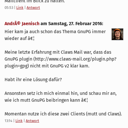
Mailclient im Blick zu halten.
05:53
|
Link
|
Antwort
AndrÃ© Jaenisch
am
Samstag, 27. Februar 2016
:
Hier kam ja auch schon das Thema GnuPG immer
wieder auf â€¦
Meine letzte Erfahrung mit Claws Mail war, dass das
GnuPG plugin (http://www.claws-mail.org/plugin.php?
plugin=gpg) nicht mit GnuPG v2 klar kam.
Habt ihr eine Lösung dafür?
Ansonsten setz ich mich einmal hin, und schau mir an,
wie ich mutt GnuPG beibringen kann â€¦
Momentan nutze ich diese zwei Clients (mutt und Claws).
13:14
|
Link
|
Antwort