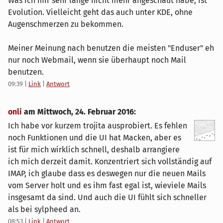
Was ich mir sehr lange nicht mehr angeschaut habe, ist
Evolution. Vielleicht geht das auch unter KDE, ohne
Augenschmerzen zu bekommen.
Meiner Meinung nach benutzen die meisten "Enduser" eh
nur noch Webmail, wenn sie überhaupt noch Mail
benutzen.
09:39
|
Link
|
Antwort
onli
am
Mittwoch, 24. Februar 2016
:
Ich habe vor kurzem trojita ausprobiert. Es fehlen
noch Funktionen und die UI hat Macken, aber es
ist für mich wirklich schnell, deshalb arrangiere
ich mich derzeit damit. Konzentriert sich vollständig auf
IMAP, ich glaube dass es deswegen nur die neuen Mails
vom Server holt und es ihm fast egal ist, wieviele Mails
insgesamt da sind. Und auch die UI fühlt sich schneller
als bei sylpheed an.
08:53
|
Link
|
Antwort