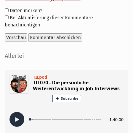
Formular-
Daten merken?
Optionen
Bei Aktualisierung dieser Kommentare
benachrichtigen
Seitenleiste
Allerlei