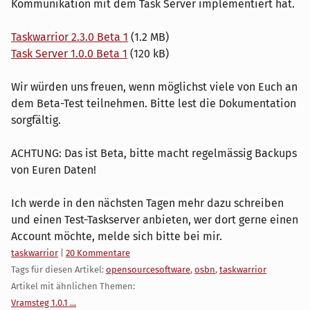
Kommunikation mit dem Task Server implementiert hat.
Taskwarrior 2.3.0 Beta 1
(1.2 MB)
Task Server 1.0.0 Beta 1
(120 kB)
Wir würden uns freuen, wenn möglichst viele von Euch an
dem Beta-Test teilnehmen. Bitte lest die Dokumentation
sorgfältig.
ACHTUNG: Das ist Beta, bitte macht regelmässig Backups
von Euren Daten!
Ich werde in den nächsten Tagen mehr dazu schreiben
und einen Test-Taskserver anbieten, wer dort gerne einen
Account möchte, melde sich bitte bei mir.
Kategorien:
taskwarrior
|
20 Kommentare
Tags für diesen Artikel:
opensourcesoftware
,
osbn
,
taskwarrior
Artikel mit ähnlichen Themen:
Vramsteg 1.0.1 ...