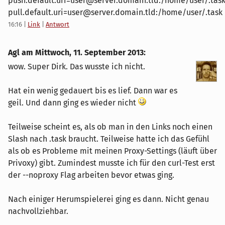
push.default.uri=user@server.domain.tld:/home/user/.tas
pull.default.uri=user@server.domain.tld:/home/user/.task
16:16
|
Link
|
Antwort
Agl am
Mittwoch, 11. September 2013
:
wow. Super Dirk. Das wusste ich nicht.
Hat ein wenig gedauert bis es lief. Dann war es
geil. Und dann ging es wieder nicht
Teilweise scheint es, als ob man in den Links noch einen
Slash nach .task braucht. Teilweise hatte ich das Gefühl
als ob es Probleme mit meinen Proxy-Settings (läuft über
Privoxy) gibt. Zumindest musste ich für den curl-Test erst
der --noproxy Flag arbeiten bevor etwas ging.
Nach einiger Herumspielerei ging es dann. Nicht genau
nachvollziehbar.