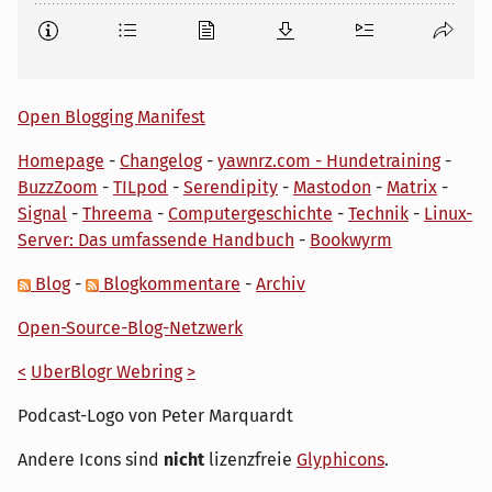
Open Blogging Manifest
Homepage
-
Changelog
-
yawnrz.com - Hundetraining
-
BuzzZoom
-
TILpod
-
Serendipity
-
Mastodon
-
Matrix
-
Signal
-
Threema
-
Computergeschichte
-
Technik
-
Linux-
Server: Das umfassende Handbuch
-
Bookwyrm
Blog
-
Blogkommentare
-
Archiv
Open-Source-Blog-Netzwerk
<
UberBlogr Webring
>
Podcast-Logo von Peter Marquardt
Andere Icons sind
nicht
lizenzfreie
Glyphicons
.