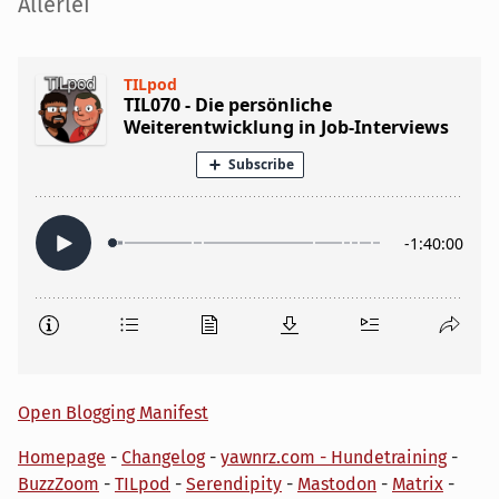
Seitenleiste
Allerlei
Open Blogging Manifest
Homepage
-
Changelog
-
yawnrz.com - Hundetraining
-
BuzzZoom
-
TILpod
-
Serendipity
-
Mastodon
-
Matrix
-