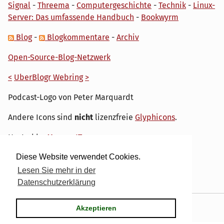
Signal
-
Threema
-
Computergeschichte
-
Technik
-
Linux-
Server: Das umfassende Handbuch
-
Bookwyrm
Blog
-
Blogkommentare
-
Archiv
Open-Source-Blog-Netzwerk
<
UberBlogr Webring
>
Podcast-Logo von Peter Marquardt
Andere Icons sind
nicht
lizenzfreie
Glyphicons
.
Hosted by
My own IT.
Diese Website verwendet Cookies.
Lesen Sie mehr in der
Datenschutzerklärung
Powered by
Serendipity
& the
dirk
theme.
Akzeptieren