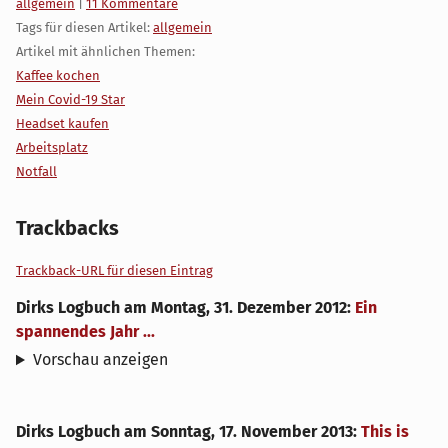
Kategorien:
allgemein
|
11 Kommentare
Tags für diesen Artikel:
allgemein
Artikel mit ähnlichen Themen:
Kaffee kochen
Mein Covid-19 Star
Headset kaufen
Arbeitsplatz
Notfall
Trackbacks
Trackback-URL für diesen Eintrag
Dirks Logbuch
am
Montag, 31. Dezember 2012
:
Ein
spannendes Jahr ...
Vorschau anzeigen
Dirks Logbuch
am
Sonntag, 17. November 2013
:
This is