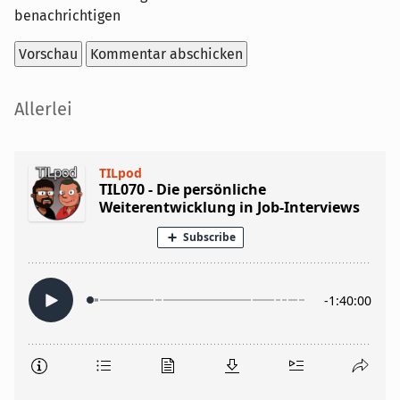
benachrichtigen
Seitenleiste
Allerlei