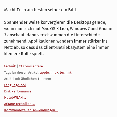
Macht Euch am besten selber ein Bild.
Spannender Weise konvergieren die Desktops gerade,
wenn man sich mal Mac OS X Lion, Windows 7 und Gnome
3 anschaut, dann verschwimmen die Unterschiede
zunehmend. Applikationen wandern immer stärker ins
Netz ab, so dass das Client-Betriebssystem eine immer
kleinere Rolle spielt.
Kategorien:
technik
|
13 Kommentare
Tags für diesen Artikel:
apple
,
linux
,
technik
Artikel mit ähnlichen Themen:
LanguageTool
Disk Performance
Hotel-WLAN ...
Arkane Techniken ...
Kommandozeilen-Anwendungen ...