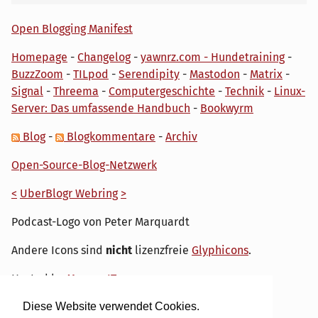
Open Blogging Manifest
Homepage
-
Changelog
-
yawnrz.com - Hundetraining
-
BuzzZoom
-
TILpod
-
Serendipity
-
Mastodon
-
Matrix
-
Signal
-
Threema
-
Computergeschichte
-
Technik
-
Linux-
Server: Das umfassende Handbuch
-
Bookwyrm
Blog
-
Blogkommentare
-
Archiv
Open-Source-Blog-Netzwerk
<
UberBlogr Webring
>
Podcast-Logo von Peter Marquardt
Andere Icons sind
nicht
lizenzfreie
Glyphicons
.
Hosted by
My own IT.
Diese Website verwendet Cookies.