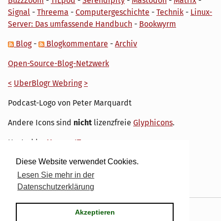
BuzzZoom
-
TILpod
-
Serendipity
-
Mastodon
-
Matrix
-
Signal
-
Threema
-
Computergeschichte
-
Technik
-
Linux-
Server: Das umfassende Handbuch
-
Bookwyrm
Blog
-
Blogkommentare
-
Archiv
Open-Source-Blog-Netzwerk
<
UberBlogr Webring
>
Podcast-Logo von Peter Marquardt
Andere Icons sind
nicht
lizenzfreie
Glyphicons
.
Hosted by
My own IT.
Diese Website verwendet Cookies.
Lesen Sie mehr in der
Datenschutzerklärung
Powered by
Serendipity
& the
dirk
theme.
Akzeptieren