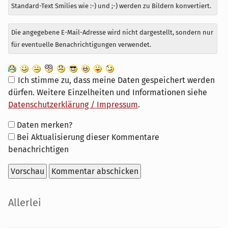
Standard-Text Smilies wie :-) und ;-) werden zu Bildern konvertiert.
Die angegebene E-Mail-Adresse wird nicht dargestellt, sondern nur
für eventuelle Benachrichtigungen verwendet.
Ich stimme zu, dass meine Daten gespeichert werden
dürfen. Weitere Einzelheiten und Informationen siehe
Datenschutzerklärung / Impressum
.
Formular-
Daten merken?
Optionen
Bei Aktualisierung dieser Kommentare
benachrichtigen
Seitenleiste
Allerlei