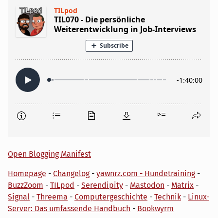
Open Blogging Manifest
Homepage
-
Changelog
-
yawnrz.com - Hundetraining
-
BuzzZoom
-
TILpod
-
Serendipity
-
Mastodon
-
Matrix
-
Signal
-
Threema
-
Computergeschichte
-
Technik
-
Linux-
Server: Das umfassende Handbuch
-
Bookwyrm