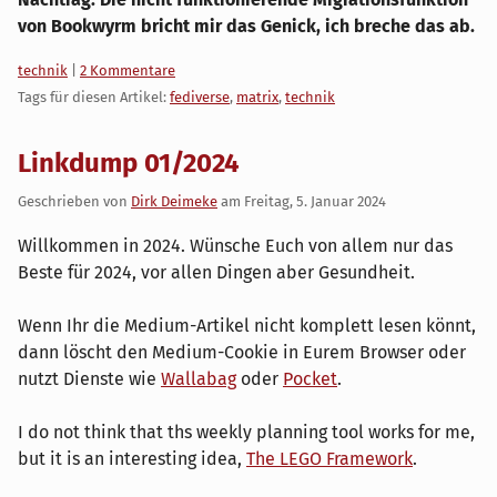
von Bookwyrm bricht mir das Genick, ich breche das ab.
Kategorien:
technik
|
2 Kommentare
Tags für diesen Artikel:
fediverse
,
matrix
,
technik
Linkdump 01/2024
Geschrieben von
Dirk Deimeke
am
Freitag, 5. Januar 2024
Willkommen in 2024. Wünsche Euch von allem nur das
Beste für 2024, vor allen Dingen aber Gesundheit.
Wenn Ihr die Medium-Artikel nicht komplett lesen könnt,
dann löscht den Medium-Cookie in Eurem Browser oder
nutzt Dienste wie
Wallabag
oder
Pocket
.
I do not think that ths weekly planning tool works for me,
but it is an interesting idea,
The LEGO Framework
.