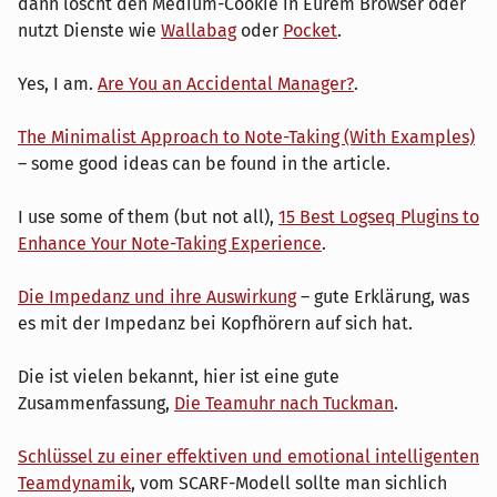
dann löscht den Medium-Cookie in Eurem Browser oder
nutzt Dienste wie
Wallabag
oder
Pocket
.
Yes, I am.
Are You an Accidental Manager?
.
The Minimalist Approach to Note-Taking (With Examples)
– some good ideas can be found in the article.
I use some of them (but not all),
15 Best Logseq Plugins to
Enhance Your Note-Taking Experience
.
Die Impedanz und ihre Auswirkung
– gute Erklärung, was
es mit der Impedanz bei Kopfhörern auf sich hat.
Die ist vielen bekannt, hier ist eine gute
Zusammenfassung,
Die Teamuhr nach Tuckman
.
Schlüssel zu einer effektiven und emotional intelligenten
Teamdynamik
, vom SCARF-Modell sollte man sichlich