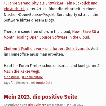
15 Jahre Serendipity als Entwickler - ein Rückblick und
ein Ausblick
, guter Artikel über die Mitarbeit in einem
Nischen-Open-Source-Projekt (Serendipity ist auch die
Software hinter diesem Blog).
There are some free offers in the cloud,
How I Save $0 a
Month Hosting Open Source Software in the Cloud
.
Chef wirft Faulheit vor – und fordert Gehalt zurück
. Auch
im Homeoffice muss man arbeiten.
Habt Ihr Euren Firefox schon entsprechend konfiguriert?
Mach die Kekse weg!
.
Kategorien:
fundstücke
|
0 Kommentare
Tags für diesen Artikel:
fundstücke
Mein 2023, die positive Seite
Geschrieben von
Dirk Deimeke
am
Montag, 1. Januar 2024