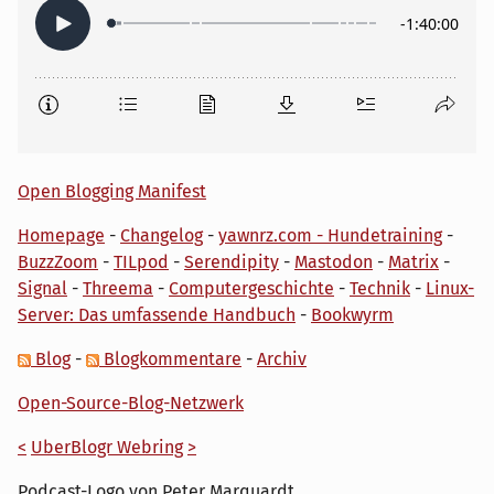
Open Blogging Manifest
Homepage
-
Changelog
-
yawnrz.com - Hundetraining
-
BuzzZoom
-
TILpod
-
Serendipity
-
Mastodon
-
Matrix
-
Signal
-
Threema
-
Computergeschichte
-
Technik
-
Linux-
Server: Das umfassende Handbuch
-
Bookwyrm
Blog
-
Blogkommentare
-
Archiv
Open-Source-Blog-Netzwerk
<
UberBlogr Webring
>
Podcast-Logo von Peter Marquardt