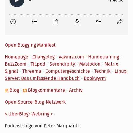
Open Blogging Manifest
Homepage
-
Changelog
-
yawnrz.com - Hundetraining
-
BuzzZoom
-
TILpod
-
Serendipity
-
Mastodon
-
Matrix
-
Signal
-
Threema
-
Computergeschichte
-
Technik
-
Linux-
Server: Das umfassende Handbuch
-
Bookwyrm
Blog
-
Blogkommentare
-
Archiv
Open-Source-Blog-Netzwerk
<
UberBlogr Webring
>
Podcast-Logo von Peter Marquardt