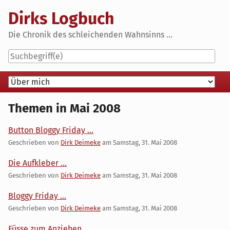
Skip
Dirks Logbuch
to
content
Die Chronik des schleichenden Wahnsinns ...
Navigation
Themen in Mai 2008
Button Bloggy Friday ...
Geschrieben von
Dirk Deimeke
am
Samstag, 31. Mai 2008
Die Aufkleber ...
Geschrieben von
Dirk Deimeke
am
Samstag, 31. Mai 2008
Bloggy Friday ...
Geschrieben von
Dirk Deimeke
am
Samstag, 31. Mai 2008
Füsse zum Anziehen ...