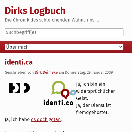
Skip
Dirks Logbuch
to
content
Die Chronik des schleichenden Wahnsinns ...
Navigation
identi.ca
Geschrieben von
Dirk Deimeke
am
Donnerstag, 29. Januar 2009
Ja, ich bin ein
widersprüchlicher
Geist.
Ja, der Dienst ist
fremdgehostet.
Ja, ich habe
es doch getan
.