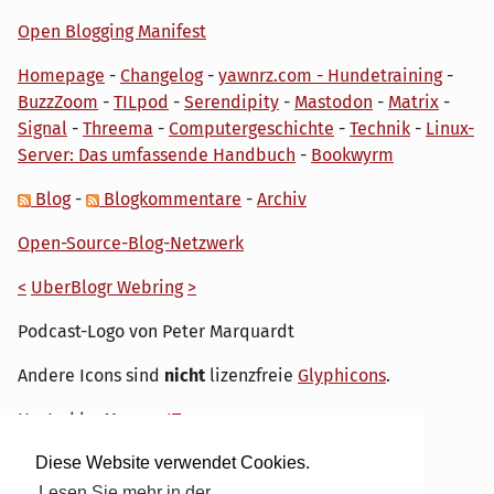
Open Blogging Manifest
Homepage
-
Changelog
-
yawnrz.com - Hundetraining
-
BuzzZoom
-
TILpod
-
Serendipity
-
Mastodon
-
Matrix
-
Signal
-
Threema
-
Computergeschichte
-
Technik
-
Linux-
Server: Das umfassende Handbuch
-
Bookwyrm
Blog
-
Blogkommentare
-
Archiv
Open-Source-Blog-Netzwerk
<
UberBlogr Webring
>
Podcast-Logo von Peter Marquardt
Andere Icons sind
nicht
lizenzfreie
Glyphicons
.
Hosted by
My own IT.
Diese Website verwendet Cookies.
Lesen Sie mehr in der