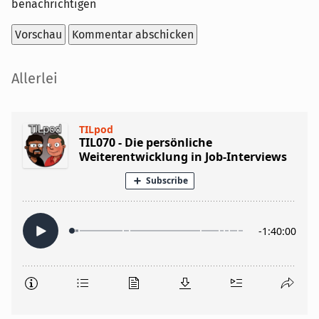
benachrichtigen
Seitenleiste
Allerlei