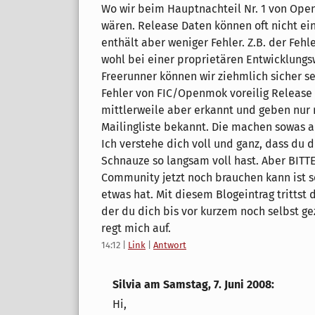
Wo wir beim Hauptnachteil Nr. 1 von Ope
wären. Release Daten können oft nicht ei
enthält aber weniger Fehler. Z.B. der Fehl
wohl bei einer proprietären Entwicklungs
Freerunner können wir ziehmlich sicher se
Fehler von FIC/Openmok voreilig Release
mittlerweile aber erkannt und geben nur 
Mailingliste bekannt. Die machen sowas a
Ich verstehe dich voll und ganz, dass du 
Schnauze so langsam voll hast. Aber BITTE
Community jetzt noch brauchen kann ist 
etwas hat. Mit diesem Blogeintrag tritt
der du dich bis vor kurzem noch selbst ge
regt mich auf.
14:12
|
Link
|
Antwort
Silvia am
Samstag, 7. Juni 2008
:
Hi,