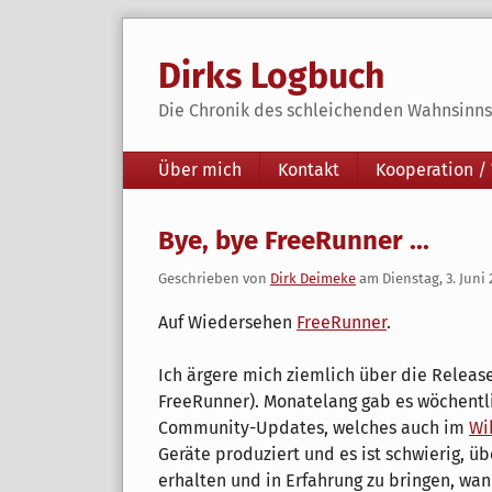
Skip
to
Dirks Logbuch
content
Die Chronik des schleichenden Wahnsinns 
Navigation
Über mich
Kontakt
Kooperation /
Bye, bye FreeRunner ...
Geschrieben von
Dirk Deimeke
am
Dienstag, 3. Juni
Auf Wiedersehen
FreeRunner
.
Ich ärgere mich ziemlich über die Release
FreeRunner). Monatelang gab es wöchentlic
Community-Updates, welches auch im
Wi
Geräte produziert und es ist schwierig, ü
erhalten und in Erfahrung zu bringen, wan