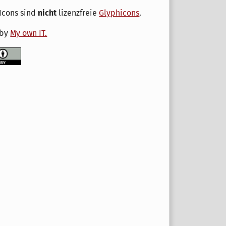
Icons sind
nicht
lizenzfreie
Glyphicons
.
 by
My own IT.