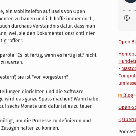
e, ein Mobiltelefon auf Basis von Open
nten zu bauen und ich hoffe immer noch,
e auch durchaus Verständnis dafür, dass man
nn, weil sie den Dokumentationsrichtlinien
ig "offen".
Open Bl
Homep
role "Es ist fertig, wenn es fertig ist." nicht
Hundetr
 zu warten.
-
Masto
Comput
stern", sie ist "von vorgestern".
umfass
stellungen einrichten und die Software
Blog
ange wird das ganze Spass machen? Wann habe
auf sechs Monate und dafür ist es zu teuer.
Open-So
<
UberB
nötigt, um die Prozesse zu definieren und
h Zusagen halten zu können.
Podcast