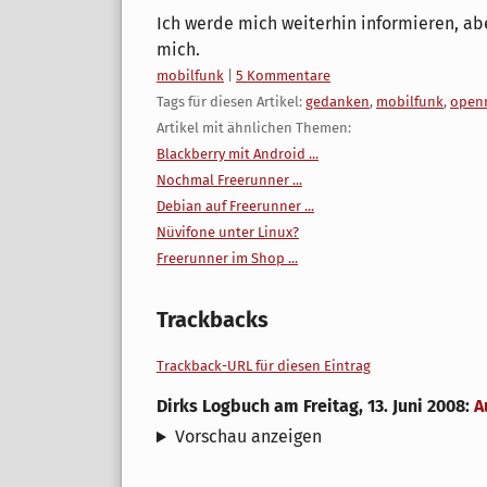
Ich werde mich weiterhin informieren, aber
mich.
Kategorien:
mobilfunk
|
5 Kommentare
Tags für diesen Artikel:
gedanken
,
mobilfunk
,
open
Artikel mit ähnlichen Themen:
Blackberry mit Android ...
Nochmal Freerunner ...
Debian auf Freerunner ...
Nüvifone unter Linux?
Freerunner im Shop ...
Trackbacks
Trackback-URL für diesen Eintrag
Dirks Logbuch
am
Freitag, 13. Juni 2008
:
A
Vorschau anzeigen