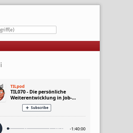
iste
i