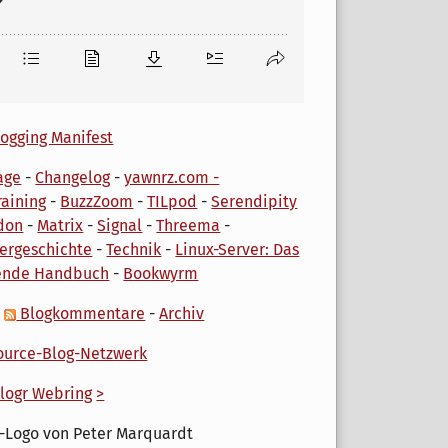
ogging Manifest
age
-
Changelog
-
yawnrz.com -
aining
-
BuzzZoom
-
TILpod
-
Serendipity
don
-
Matrix
-
Signal
-
Threema
-
ergeschichte
-
Technik
-
Linux-Server: Das
ende Handbuch
-
Bookwyrm
-
Blogkommentare
-
Archiv
urce-Blog-Netzwerk
logr Webring
>
-Logo von Peter Marquardt