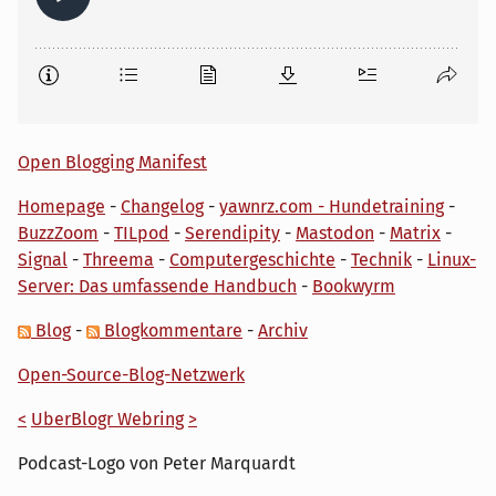
Open Blogging Manifest
Homepage
-
Changelog
-
yawnrz.com - Hundetraining
-
BuzzZoom
-
TILpod
-
Serendipity
-
Mastodon
-
Matrix
-
Signal
-
Threema
-
Computergeschichte
-
Technik
-
Linux-
Server: Das umfassende Handbuch
-
Bookwyrm
Blog
-
Blogkommentare
-
Archiv
Open-Source-Blog-Netzwerk
<
UberBlogr Webring
>
Podcast-Logo von Peter Marquardt