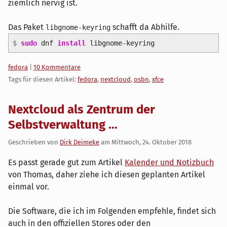
ziemlich nervig ist.
Das Paket
schafft da Abhilfe.
libgnome-keyring
$
sudo
dnf
install
libgnome-keyring
Kategorien:
fedora
|
10 Kommentare
Tags für diesen Artikel:
fedora
,
nextcloud
,
osbn
,
xfce
Nextcloud als Zentrum der
Selbstverwaltung ...
Geschrieben von
Dirk Deimeke
am
Mittwoch, 24. Oktober 2018
Es passt gerade gut zum Artikel
Kalender und Notizbuch
von Thomas, daher ziehe ich diesen geplanten Artikel
einmal vor.
Die Software, die ich im Folgenden empfehle, findet sich
auch in den offiziellen Stores oder den