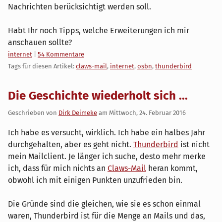
Nachrichten berücksichtigt werden soll.
Habt Ihr noch Tipps, welche Erweiterungen ich mir
anschauen sollte?
Kategorien:
internet
|
54 Kommentare
Tags für diesen Artikel:
claws-mail
,
internet
,
osbn
,
thunderbird
Die Geschichte wiederholt sich ...
Geschrieben von
Dirk Deimeke
am
Mittwoch, 24. Februar 2016
Ich habe es versucht, wirklich. Ich habe ein halbes Jahr
durchgehalten, aber es geht nicht.
Thunderbird
ist nicht
mein Mailclient. Je länger ich suche, desto mehr merke
ich, dass für mich nichts an
Claws-Mail
heran kommt,
obwohl ich mit einigen Punkten unzufrieden bin.
Die Gründe sind die gleichen, wie sie es schon einmal
waren, Thunderbird ist für die Menge an Mails und das,