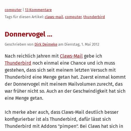
Kategorien:
computer
|
13 Kommentare
Tags für diesen Artikel:
claws-mail
,
computer
,
thunderbird
Donnervogel ...
Geschrieben von
Dirk Deimeke
am
Dienstag, 1. Mai 2012
Nach reichlich Jahren mit
Claws-Mail
gebe ich
Thunderbird
noch einmal eine Chance und ich muss
gestehen, dass sich seit meinem letzten Versuch mit
Thunderbird eine Menge getan hat. Zuerst einmal kommt
der Donnervogel mit meinem Mailvolumen zurecht, das
war früher nicht so. Auch an der Geschwindigkeit hat sich
eine Menge getan.
Ich merke aber auch, dass Claws-Mail deutlich besser
konfigurierbar ist als Thunderbird, dafür lässt sich
Thunderbird mit Addons "pimpen". Bei Claws hat sich in