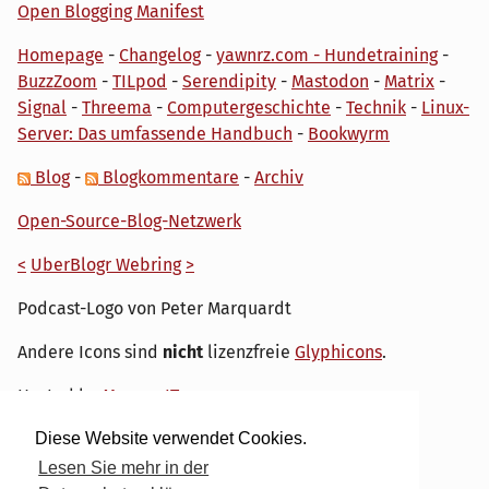
Open Blogging Manifest
Homepage
-
Changelog
-
yawnrz.com - Hundetraining
-
BuzzZoom
-
TILpod
-
Serendipity
-
Mastodon
-
Matrix
-
Signal
-
Threema
-
Computergeschichte
-
Technik
-
Linux-
Server: Das umfassende Handbuch
-
Bookwyrm
Blog
-
Blogkommentare
-
Archiv
Open-Source-Blog-Netzwerk
<
UberBlogr Webring
>
Podcast-Logo von Peter Marquardt
Andere Icons sind
nicht
lizenzfreie
Glyphicons
.
Hosted by
My own IT.
Diese Website verwendet Cookies.
Lesen Sie mehr in der