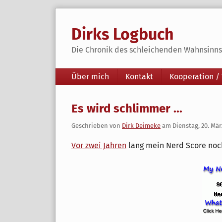
Skip
to
Dirks Logbuch
content
Die Chronik des schleichenden Wahnsinns 
Navigation
Über mich
Kontakt
Kooperation /
Es wird schlimmer ...
Geschrieben von
Dirk Deimeke
am
Dienstag, 20. Mär
Vor zwei Jahren
lang mein Nerd Score noch