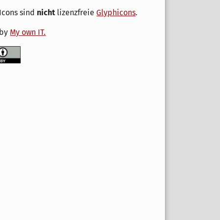
Icons sind
nicht
lizenzfreie
Glyphicons
.
 by
My own IT.