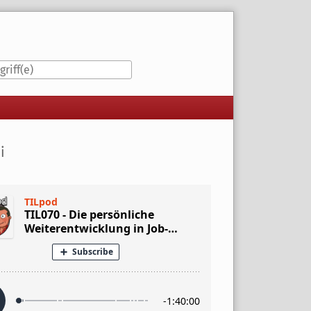
iste
i