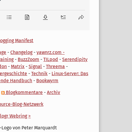
ogging Manifest
age
-
Changelog
-
yawnrz.com -
aining
-
BuzzZoom
-
TILpod
-
Serendipity
don
-
Matrix
-
Signal
-
Threema
-
ergeschichte
-
Technik
-
Linux-Server: Das
ende Handbuch
-
Bookwyrm
-
Blogkommentare
-
Archiv
urce-Blog-Netzwerk
logr Webring
>
-Logo von Peter Marquardt