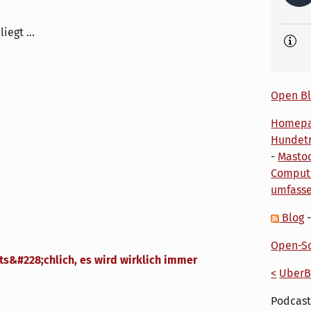
liegt ...
Open Bl
Homep
Hundetr
-
Masto
Comput
umfass
Blog
Open-So
ts&#228;chlich, es wird wirklich immer
<
UberB
Podcast